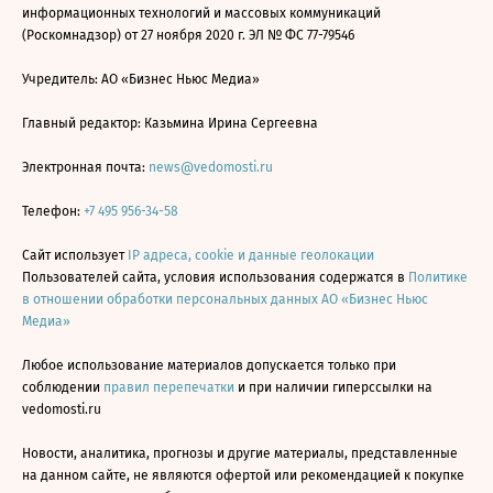
информационных технологий и массовых коммуникаций
(Роскомнадзор) от 27 ноября 2020 г. ЭЛ № ФС 77-79546
Учредитель: АО «Бизнес Ньюс Медиа»
Главный редактор: Казьмина Ирина Сергеевна
Электронная почта:
news@vedomosti.ru
Телефон:
+7 495 956-34-58
Сайт использует
IP адреса, cookie и данные геолокации
Пользователей сайта, условия использования содержатся в
Политике
в отношении обработки персональных данных АО «Бизнес Ньюс
Медиа»
Любое использование материалов допускается только при
соблюдении
правил перепечатки
и при наличии гиперссылки на
vedomosti.ru
Новости, аналитика, прогнозы и другие материалы, представленные
на данном сайте, не являются офертой или рекомендацией к покупке