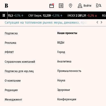
Войти
GBI
115,3
+0,1%
↑
CNY Бирж.
12,239
+1,31%
↑
IMOEX
2 281,31
-0,2%
↓
RGB
Ситуация на топливном рынке: меры, динамика, прогнозы
Выб
Наши проекты
Подписка
ВЕДЫ
Реклама
Город
РФРИТ
Аналитика
Справочник компаний
Промышленность
Подписка для юр.лиц
Наука
О компании
Здоровье
Редакция
Конференции
Менеджмент