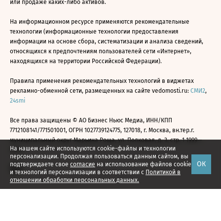
или продаже каких-либо активов.
На информационном ресурсе применяются рекомендательные
технологии (информационные технологии предоставления
информации на основе сбора, систематизации и анализа сведений,
относящихся к предпочтениям пользователей сети «Интернет»,
находящихся на территории Российской Федерации).
Правила применения рекомендательных технологий в виджетах
рекламно-обменной сети, размещенных на сайте vedomosti.ru:
СМИ2
,
24smi
Все права защищены © АО Бизнес Ньюс Медиа, ИНН/КПП
7712108141/771501001, ОГРН 1027739124775, 127018, г. Москва, вн.тер.г.
муниципальный округ Марьина Роща, ул. Полковая, д. 3, стр. 1 1999—
На нашем сайте используются cookie-файлы и технологии
2026
персонализации. Продолжая пользоваться данным сайтом, вы
ОК
подтверждаете свое
согласие
на использование файлов cookie
и технологий персонализации в соответствии с
Политикой в
отношении обработки персональных данных.