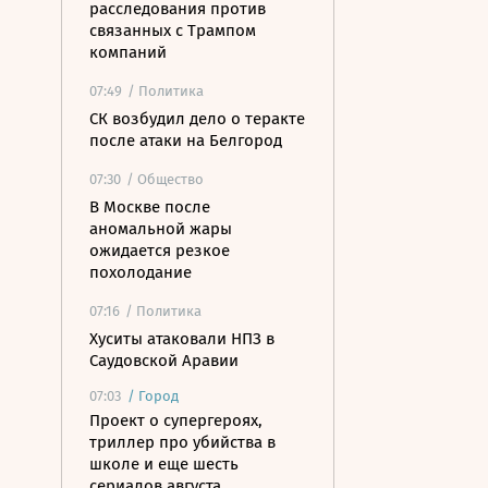
расследования против
связанных с Трампом
компаний
07:49
/ Политика
СК возбудил дело о теракте
после атаки на Белгород
07:30
/ Общество
В Москве после
аномальной жары
ожидается резкое
похолодание
07:16
/ Политика
Хуситы атаковали НПЗ в
Саудовской Аравии
07:03
/
Город
Проект о супергероях,
триллер про убийства в
школе и еще шесть
сериалов августа