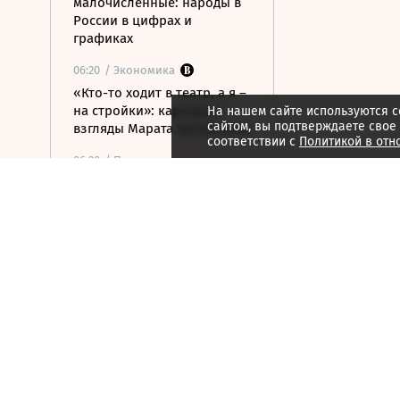
малочисленные: народы в
России в цифрах и
графиках
06:20
/ Экономика
«Кто-то ходит в театр, а я –
на стройки»: карьера и
На нашем сайте используются c
сайтом, вы подтверждаете свое
взгляды Марата Хуснуллина
соответствии с
Политикой в отн
06:20
/ Политика
Ударные боеприпасы
«Куб-10МЭ» скоро появятся
в зоне спецоперации
06:03
/ Политика
Финляндия отказалась
передавать Украине ракеты
для Patriot
06:00
/
ESG
Экспедиция обнаружила
краснокнижные растения в
горах Карачаево-Черкесии