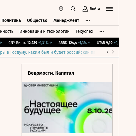
Войти
Политика
Общество
Менеджмент
нность
Инновации и технологии
Техуспех
ть
Политика
Общество
Менеджмент
CNY Бирж.
12,239
+1,31%
↑
ABRD
124,4
+1,3%
↑
UTAR
9,19
+0,44%
↑
IMO
ры в Госдуму: каким был и будет российский парламент
Война н
Ведомости. Капитал