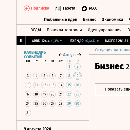
Подписка
Газета
MAX
Глобальные идеи
Бизнес
Экономика
ВЕДЫ
Правила торговли
Идеи управления
Г
Глобальные идеи
Бизнес
Экономик
,239
+1,31%
↑
ABRD
124,4
+1,3%
↑
UTAR
9,19
+0,44%
↑
IMOEX
2 281,31
-0,
Ситуация на топл
КАЛЕНДАРЬ
Август
СОБЫТИЙ
Пн
Вт
Ср
Чт
Пт
Сб
Вс
Бизнес
2
1
2
3
4
5
6
7
8
9
10
11
12
13
14
15
16
Показать ещ
17
18
19
20
21
22
23
24
25
26
27
28
29
30
31
9 августа 2026