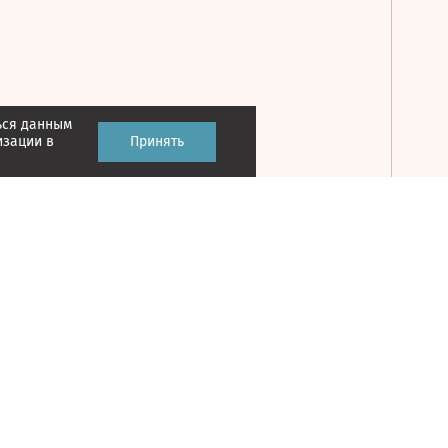
ься данным
Принять
изации в