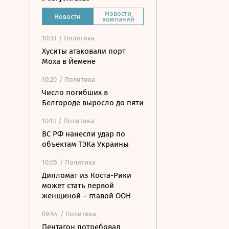
Новости
Новости
компаний
10:33
/ Политика
Хуситы атаковали порт
Моха в Йемене
10:20
/ Политика
Число погибших в
Белгороде выросло до пяти
10:13
/ Политика
ВС РФ нанесли удар по
объектам ТЭКа Украины
10:05
/ Политика
Дипломат из Коста-Рики
может стать первой
женщиной – главой ООН
09:54
/ Политика
Пентагон потребовал