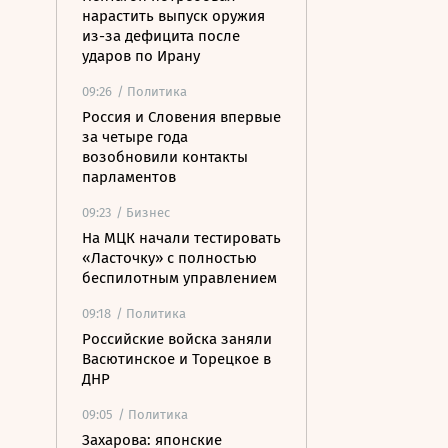
нарастить выпуск оружия
из-за дефицита после
ударов по Ирану
09:26
/ Политика
Россия и Словения впервые
за четыре года
возобновили контакты
парламентов
09:23
/ Бизнес
На МЦК начали тестировать
«Ласточку» с полностью
беспилотным управлением
09:18
/ Политика
Российские войска заняли
Васютинское и Торецкое в
ДНР
09:05
/ Политика
Захарова: японские