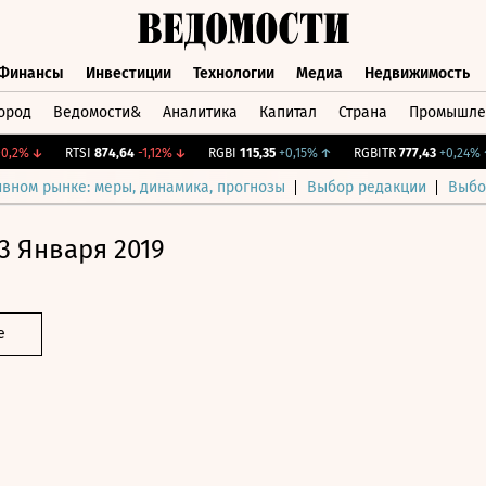
Финансы
Инвестиции
Технологии
Медиа
Недвижимость
ород
Ведомости&
Аналитика
Капитал
Страна
Промышле
а
Финансы
Инвестиции
Технологии
Медиа
Недвижимос
2%
↓
RTSI
874,64
-1,12%
↓
RGBI
115,35
+0,15%
↑
RGBITR
777,43
+0,24%
↑
ивном рынке: меры, динамика, прогнозы
Выбор редакции
Выбо
3 Января 2019
е