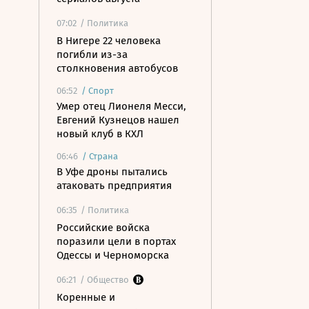
07:02
/ Политика
В Нигере 22 человека
погибли из-за
столкновения автобусов
06:52
/
Спорт
Умер отец Лионеля Месси,
Евгений Кузнецов нашел
новый клуб в КХЛ
06:46
/
Страна
В Уфе дроны пытались
атаковать предприятия
06:35
/ Политика
Российские войска
поразили цели в портах
Одессы и Черноморска
06:21
/ Общество
Коренные и