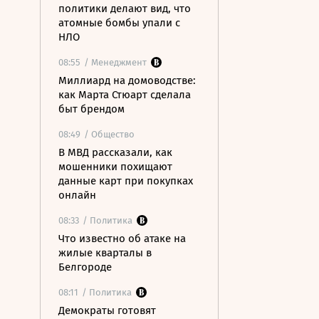
политики делают вид, что
атомные бомбы упали с
НЛО
08:55
/ Менеджмент
Миллиард на домоводстве:
как Марта Стюарт сделала
быт брендом
08:49
/ Общество
В МВД рассказали, как
мошенники похищают
данные карт при покупках
онлайн
08:33
/ Политика
Что известно об атаке на
жилые кварталы в
Белгороде
08:11
/ Политика
Демократы готовят