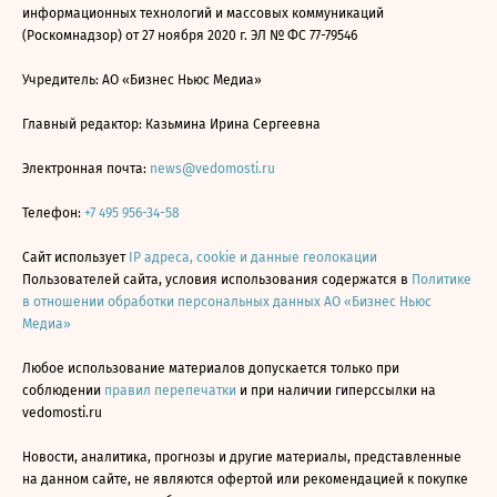
информационных технологий и массовых коммуникаций
(Роскомнадзор) от 27 ноября 2020 г. ЭЛ № ФС 77-79546
Учредитель: АО «Бизнес Ньюс Медиа»
Главный редактор: Казьмина Ирина Сергеевна
Электронная почта:
news@vedomosti.ru
Телефон:
+7 495 956-34-58
Сайт использует
IP адреса, cookie и данные геолокации
Пользователей сайта, условия использования содержатся в
Политике
в отношении обработки персональных данных АО «Бизнес Ньюс
Медиа»
Любое использование материалов допускается только при
соблюдении
правил перепечатки
и при наличии гиперссылки на
vedomosti.ru
Новости, аналитика, прогнозы и другие материалы, представленные
на данном сайте, не являются офертой или рекомендацией к покупке