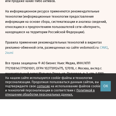
или продаже каких-либо активов.
На информационном ресурсе применяются рекомендательные
технологии (информационные технологии предоставления
информации на основе сбора, систематизации и анализа сведений,
относящихся к предпочтениям пользователей сети «Интернет»,
находящихся на территории Российской Федерации).
Правила применения рекомендательных технологий в виджетах
рекламно-обменной сети, размещенных на сайте vedomosti.ru:
СМИ2
,
24smi
Все права защищены © АО Бизнес Ньюс Медиа, ИНН/КПП
7712108141/771501001, ОГРН 1027739124775, 127018, г. Москва, вн.тер.г.
муниципальный округ Марьина Роща, ул. Полковая, д. 3, стр. 1 1999—
На нашем сайте используются cookie-файлы и технологии
2026
персонализации. Продолжая пользоваться данным сайтом, вы
ОК
подтверждаете свое
согласие
на использование файлов cookie
и технологий персонализации в соответствии с
Политикой в
отношении обработки персональных данных.