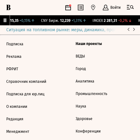
Войти
GBI
115,35
+0,15%
↑
CNY Бирж.
12,239
+1,31%
↑
IMOEX
2 281,31
-0,2%
↓
R
Ситуация на топливном рынке: меры, динамика, прогнозы
Выб
Наши проекты
Подписка
ВЕДЫ
Реклама
Город
РФРИТ
Аналитика
Справочник компаний
Промышленность
Подписка для юр.лиц
Наука
О компании
Здоровье
Редакция
Конференции
Менеджмент