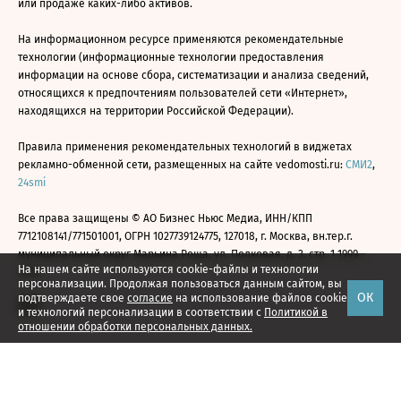
или продаже каких-либо активов.
На информационном ресурсе применяются рекомендательные
технологии (информационные технологии предоставления
информации на основе сбора, систематизации и анализа сведений,
относящихся к предпочтениям пользователей сети «Интернет»,
находящихся на территории Российской Федерации).
Правила применения рекомендательных технологий в виджетах
рекламно-обменной сети, размещенных на сайте vedomosti.ru:
СМИ2
,
24smi
Все права защищены © АО Бизнес Ньюс Медиа, ИНН/КПП
7712108141/771501001, ОГРН 1027739124775, 127018, г. Москва, вн.тер.г.
муниципальный округ Марьина Роща, ул. Полковая, д. 3, стр. 1 1999—
На нашем сайте используются cookie-файлы и технологии
2026
персонализации. Продолжая пользоваться данным сайтом, вы
ОК
подтверждаете свое
согласие
на использование файлов cookie
и технологий персонализации в соответствии с
Политикой в
отношении обработки персональных данных.