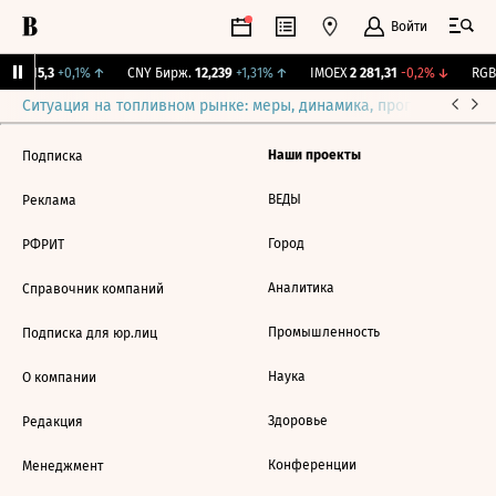
Войти
GBI
115,3
+0,1%
↑
CNY Бирж.
12,239
+1,31%
↑
IMOEX
2 281,31
-0,2%
↓
RGBI
Ситуация на топливном рынке: меры, динамика, прогнозы
Выб
Наши проекты
Подписка
ВЕДЫ
Реклама
Город
РФРИТ
Аналитика
Справочник компаний
Промышленность
Подписка для юр.лиц
Наука
О компании
Здоровье
Редакция
Конференции
Менеджмент