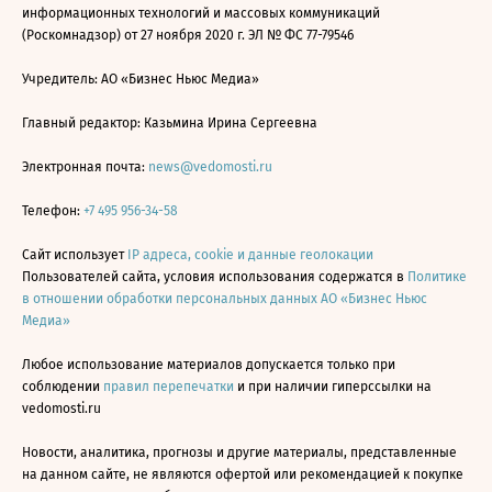
информационных технологий и массовых коммуникаций
(Роскомнадзор) от 27 ноября 2020 г. ЭЛ № ФС 77-79546
Учредитель: АО «Бизнес Ньюс Медиа»
Главный редактор: Казьмина Ирина Сергеевна
Электронная почта:
news@vedomosti.ru
Телефон:
+7 495 956-34-58
Сайт использует
IP адреса, cookie и данные геолокации
Пользователей сайта, условия использования содержатся в
Политике
в отношении обработки персональных данных АО «Бизнес Ньюс
Медиа»
Любое использование материалов допускается только при
соблюдении
правил перепечатки
и при наличии гиперссылки на
vedomosti.ru
Новости, аналитика, прогнозы и другие материалы, представленные
на данном сайте, не являются офертой или рекомендацией к покупке