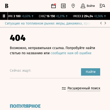
Войти
CHMK
3 180
+0,63%
↑
CHKZ
16 150
+0,31%
↑
IMOEX
2 294,04
+0,56%
↑
Ситуация на топливном рынке: меры, динамика, прогнозы
Выб
404
Возможно, неправильная ссылка. Попробуйте найти
статью по названию или
сообщите нам об ошибке
Сейчас ищут:
Найти
Расширенный поиск
ПОПУЛЯРНОЕ