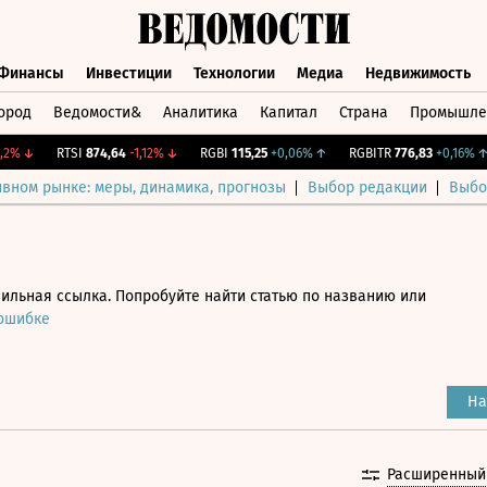
Финансы
Инвестиции
Технологии
Медиа
Недвижимость
ород
Ведомости&
Аналитика
Капитал
Страна
Промышле
а
Финансы
Инвестиции
Технологии
Медиа
Недвижимос
↓
RTSI
874,64
-1,12%
↓
RGBI
115,25
+0,06%
↑
RGBITR
776,83
+0,16%
↑
ивном рынке: меры, динамика, прогнозы
Выбор редакции
Выбо
ильная ссылка. Попробуйте найти статью по названию или
 ошибке
На
Расширенный