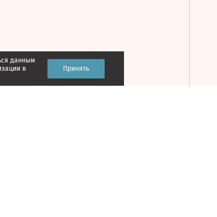
ься данным
Принять
изации в