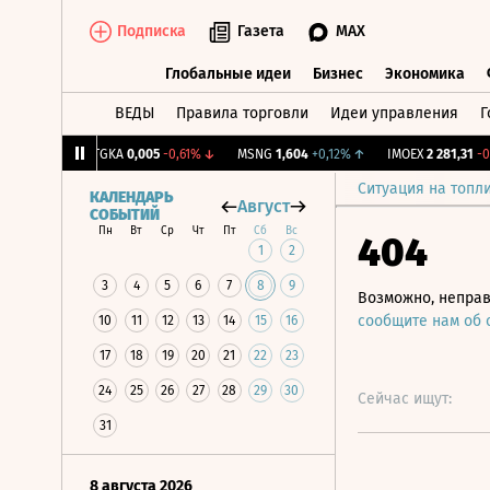
Подписка
Газета
MAX
Глобальные идеи
Бизнес
Экономика
ВЕДЫ
Правила торговли
Идеи управления
Г
Глобальные идеи
Бизнес
Экономик
+1,31%
↑
TGKA
0,005
-0,61%
↓
MSNG
1,604
+0,12%
↑
IMOEX
2 281,31
-0,2%
Ситуация на топл
КАЛЕНДАРЬ
Август
СОБЫТИЙ
Пн
Вт
Ср
Чт
Пт
Сб
Вс
404
1
2
3
4
5
6
7
8
9
Возможно, неправ
сообщите нам об
10
11
12
13
14
15
16
17
18
19
20
21
22
23
24
25
26
27
28
29
30
Сейчас ищут:
31
8 августа 2026