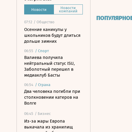
Новости
Новости
компаний
ПОПУЛЯРНО
07:12
/ Общество
Осенние каникулы у
школьников будут длиться
дольше зимних
06:55
/
Спорт
Валиева получила
нейтральный статус ISU,
Заболотный перешел в
медиаклуб Басты
06:54
/
Страна
Два человека погибли при
столкновении катеров на
Волге
06:45
/ Бизнес
Из-за жары Европа
выкачала из хранилищ