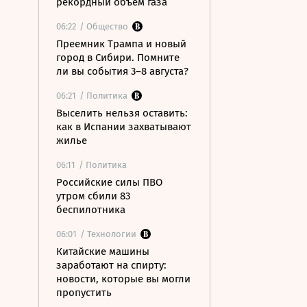
рекордный объем газа
06:22
/ Общество
Преемник Трампа и новый
город в Сибири. Помните
ли вы события 3–8 августа?
06:21
/ Политика
Выселить нельзя оставить:
как в Испании захватывают
жилье
06:11
/ Политика
Российские силы ПВО
утром сбили 83
беспилотника
06:01
/ Технологии
Китайские машины
заработают на спирту:
новости, которые вы могли
пропустить