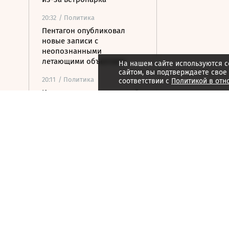
20:32
/ Политика
Пентагон опубликовал
новые записи с
неопознанными
летающими объектами
На нашем сайте используются c
сайтом, вы подтверждаете свое
20:11
/ Политика
соответствии с
Политикой в отн
Испания ввела временный
контроль для
путешественников из
Италии
20:02
/ Недвижимость
Замглавы Минстроя
сравнил качество
недвижимости в США и
России
19:55
/ Финансы
Wildberries включила атаки
беспилотников в