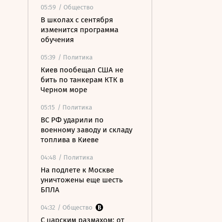
05:59
/ Общество
В школах с сентября
изменится программа
обучения
05:39
/ Политика
Киев пообещал США не
бить по танкерам КТК в
Черном море
05:15
/ Политика
ВС РФ ударили по
военному заводу и складу
топлива в Киеве
04:48
/ Политика
На подлете к Москве
уничтожены еще шесть
БПЛА
04:32
/ Общество
С царским размахом: от