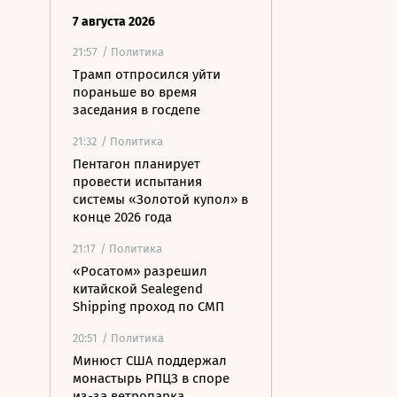
7 августа 2026
21:57
/ Политика
Трамп отпросился уйти
пораньше во время
заседания в госдепе
21:32
/ Политика
Пентагон планирует
провести испытания
системы «Золотой купол» в
конце 2026 года
21:17
/ Политика
«Росатом» разрешил
китайской Sealegend
Shipping проход по СМП
20:51
/ Политика
Минюст США поддержал
монастырь РПЦЗ в споре
из-за ветропарка