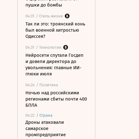
пушки до бомбы
04:31
/ Стиль жизни
Так ли это: троянский конь
был военной хитростью
Одиссея?
04:31
/ Технологии
Нейросети спутали Госдеп
и довели директора до
увольнения: главные ИИ-
глюки июля
04:24
/ Политика
Ночью над российскими
регионами сбиты почти 400
БПЛА
04:22
/
Страна
Дроны атаковали
самарское
промпредприятие