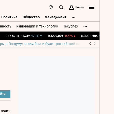
Войти
Политика
Общество
Менеджмент
нность
Инновации и технологии
Техуспех
ть
Политика
Общество
Менеджмент
CNY Бирж.
12,239
+1,31%
↑
TGKA
0,005
-0,61%
↓
MSNG
1,604
+0,12%
↑
I
ры в Госдуму: каким был и будет российский парламент
Война н
йти
 поиск