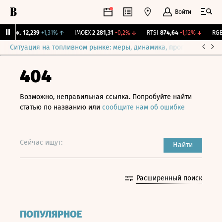
Войти
Бирж.
12,239
+1,31%
↑
IMOEX
2 281,31
-0,2%
↓
RTSI
874,64
-1,12%
↓
RGBI
Ситуация на топливном рынке: меры, динамика, прогнозы
Выб
404
Возможно, неправильная ссылка. Попробуйте найти
статью по названию или
сообщите нам об ошибке
Сейчас ищут:
Найти
Расширенный поиск
ПОПУЛЯРНОЕ