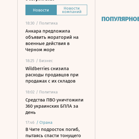
Новости
Новости
компаний
ПОПУЛЯРНО
18:30
/ Политика
Анкара предложила
объявить мораторий на
военные действия в
Черном море
18:25
/ Бизнес
Wildberries снизила
расходы продавцов при
продажах с их складов
18:02
/ Политика
Средства ПВО уничтожили
360 украинских БПЛА за
день
17:46
/
Страна
В Чите подросток погиб,
пытаясь спасти тонущего