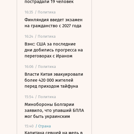
пострадали 19 человек
16:35
/ Политика
Финляндия введет экзамен
на гражданство с 2027 года
16:24
/ Политика
Вэнс: США за последние
дни добились прогресса на
переговорах с Ираном
16:06
/ Политика
Власти Китая эвакуировали
более 420 000 жителей
перед приходом тайфуна
15:54
/ Политика
Минобороны Болгарии
заявило, что упавший БПЛА
мог быть украинским
15:40
/
Страна
Капитана севшей на мель в