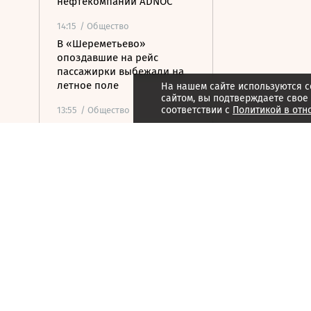
нефтекомпании ADNOC
14:15
/ Общество
В «Шереметьево»
опоздавшие на рейс
пассажирки выбежали на
летное поле
На нашем сайте используются c
сайтом, вы подтверждаете свое
соответствии с
Политикой в отн
13:55
/ Общество
В Норильске грузовой
Boeing выкатился за
пределы взлетно-
посадочной полосы
13:48
/ Политика
WAM: ракета атаковала
судно нефтяной
госкомпании ОАЭ в
Ормузском проливе
13:42
/ Экономика
Собянин: модернизация
метро развивает