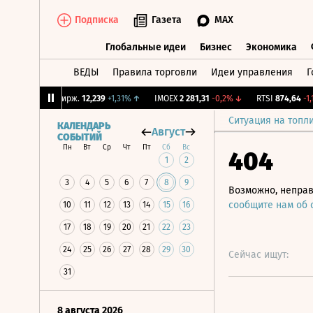
Подписка
Газета
MAX
Глобальные идеи
Бизнес
Экономика
ВЕДЫ
Правила торговли
Идеи управления
Г
Глобальные идеи
Бизнес
Экономик
%
↑
CNY Бирж.
12,239
+1,31%
↑
IMOEX
2 281,31
-0,2%
↓
RTSI
874,64
-1,12%
Ситуация на топл
КАЛЕНДАРЬ
Август
СОБЫТИЙ
Пн
Вт
Ср
Чт
Пт
Сб
Вс
404
1
2
3
4
5
6
7
8
9
Возможно, неправ
сообщите нам об
10
11
12
13
14
15
16
17
18
19
20
21
22
23
24
25
26
27
28
29
30
Сейчас ищут:
31
8 августа 2026