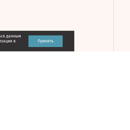
ься данным
Принять
изации в