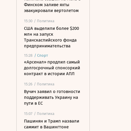
Финском заливе яхты
эвакуировали вертолетом
15:30
/ Политика
США выделили более $200
млн на запуск
Транскаспийского фонда
предпринимательства
15:28
/
Спорт
«Арсенал» продлил самый
долгосрочный спонсоркий
контракт в истории АПЛ
15:26
/ Политика
Вучич заявил о готовности
поддерживать Украину на
пути в ЕС
15:07
/ Политика
Пашинян и Трамп назвали
саммит в Вашингтоне