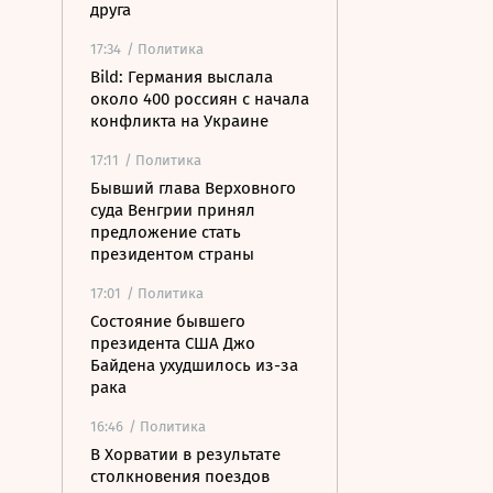
друга
17:34
/ Политика
Bild: Германия выслала
около 400 россиян с начала
конфликта на Украине
17:11
/ Политика
Бывший глава Верховного
суда Венгрии принял
предложение стать
президентом страны
17:01
/ Политика
Состояние бывшего
президента США Джо
Байдена ухудшилось из-за
рака
16:46
/ Политика
В Хорватии в результате
столкновения поездов