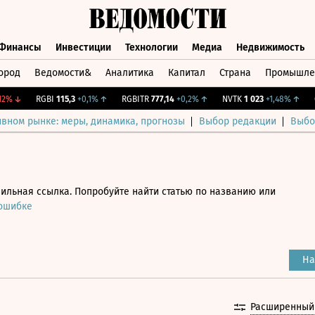
Финансы
Инвестиции
Технологии
Медиа
Недвижимость
ород
Ведомости&
Аналитика
Капитал
Страна
Промышле
а
Финансы
Инвестиции
Технологии
Медиа
Недвижимос
↓
RGBI
115,3
+0,1%
↑
RGBITR
777,14
+0,2%
↑
NVTK
1 023
+1,48%
↑
CNY
ивном рынке: меры, динамика, прогнозы
Выбор редакции
Выбо
ильная ссылка. Попробуйте найти статью по названию или
 ошибке
На
Расширенный