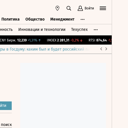
Войти
Политика
Общество
Менеджмент
нность
Инновации и технологии
Техуспех
ть
Политика
Общество
Менеджмент
 Бирж.
12,239
+1,31%
↑
IMOEX
2 281,31
-0,2%
↓
RTSI
874,64
-1,12%
↓
RGBI
ры в Госдуму: каким был и будет российский парламент
Война н
йти
 поиск