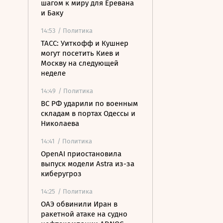
шагом к миру для Еревана
и Баку
14:53
/ Политика
ТАСС: Уиткофф и Кушнер
могут посетить Киев и
Москву на следующей
неделе
14:49
/ Политика
ВС РФ ударили по военным
складам в портах Одессы и
Николаева
14:41
/ Политика
OpenAI приостановила
выпуск модели Astra из-за
киберугроз
14:25
/ Политика
ОАЭ обвинили Иран в
ракетной атаке на судно