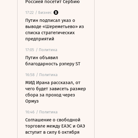
Россией посетит Сербию
17:22
/ Бизнес
Путин подписал указ о
выводе «Шереметьево» из
списка стратегических
предприятий
17:05
/ Политика
Путин объявил
благодарность рэперу ST
16:58
/ Политика
МИД Ирана рассказал, от
чего будет зависеть размер
сбора за проход через
Ормуз
16:46
/ Политика
Соглашение о свободной
торговле между ЕАЭС и ОАЭ
вступит в силу 6 октября