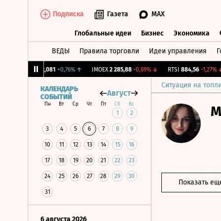
Подписка
Газета
MAX
Глобальные идеи
Бизнес
Экономика
ВЕДЫ
Правила торговли
Идеи управления
Г
Глобальные идеи
Бизнес
Экономик
CNY Бирж.
12,081
+0,76%
↑
IMOEX
2 285,88
-0,69%
↓
RTSI
884,56
-1,27%
↓
Ситуация на топл
КАЛЕНДАРЬ
Август
СОБЫТИЙ
Пн
Вт
Ср
Чт
Пт
Сб
Вс
М
1
2
3
4
5
6
7
8
9
10
11
12
13
14
15
16
17
18
19
20
21
22
23
24
25
26
27
28
29
30
Показать ещ
31
6 августа 2026