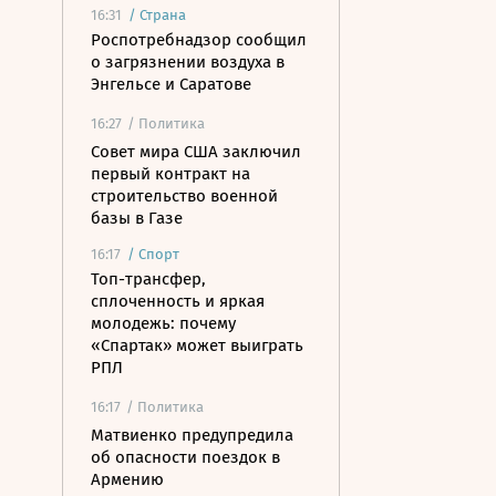
16:31
/
Страна
Роспотребнадзор сообщил
о загрязнении воздуха в
Энгельсе и Саратове
16:27
/ Политика
Совет мира США заключил
первый контракт на
строительство военной
базы в Газе
16:17
/
Спорт
Топ-трансфер,
сплоченность и яркая
молодежь: почему
«Спартак» может выиграть
РПЛ
16:17
/ Политика
Матвиенко предупредила
об опасности поездок в
Армению