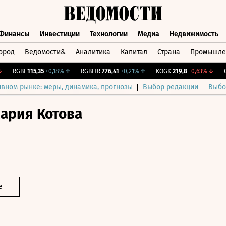
Финансы
Инвестиции
Технологии
Медиа
Недвижимость
ород
Ведомости&
Аналитика
Капитал
Страна
Промышле
а
Финансы
Инвестиции
Технологии
Медиа
Недвижимос
RGBI
115,35
+0,18%
↑
RGBITR
776,41
+0,21%
↑
KOGK
219,8
-0,63%
↓
CNY
ивном рынке: меры, динамика, прогнозы
Выбор редакции
Выбо
ария Котова
е