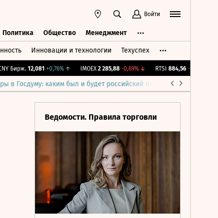
Войти
Политика
Общество
Менеджмент
нность
Инновации и технологии
Техуспех
ть
Политика
Общество
Менеджмент
 Бирж.
12,081
+0,76%
↑
IMOEX
2 285,88
-0,69%
↓
RTSI
884,56
-1,27%
↓
RG
ры в Госдуму: каким был и будет российский парламент
Война н
Ведомости. Правила торговли