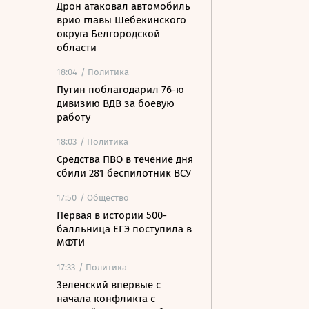
Дрон атаковал автомобиль
врио главы Шебекинского
округа Белгородской
области
18:04
/ Политика
Путин поблагодарил 76-ю
дивизию ВДВ за боевую
работу
18:03
/ Политика
Средства ПВО в течение дня
сбили 281 беспилотник ВСУ
17:50
/ Общество
Первая в истории 500-
балльница ЕГЭ поступила в
МФТИ
17:33
/ Политика
Зеленский впервые с
начала конфликта с