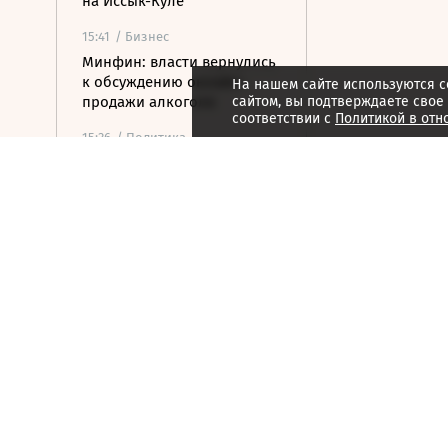
на Иссык-Куле
15:41
/ Бизнес
Минфин: власти вернулись
к обсуждению онлайн-
На нашем сайте используются c
продажи алкоголя
сайтом, вы подтверждаете свое
соответствии с
Политикой в отн
15:36
/ Политика
МИД Азербайджана: Баку
готов поставлять газ на
Украину
15:32
/ Финансы
Банк России поднял
официальный курс
доллара выше 81 рубля
15:23
/ Бизнес
Путин постановил создать
в Якутии и Смоленской
области алмазный кластер
15:21
/ Политика