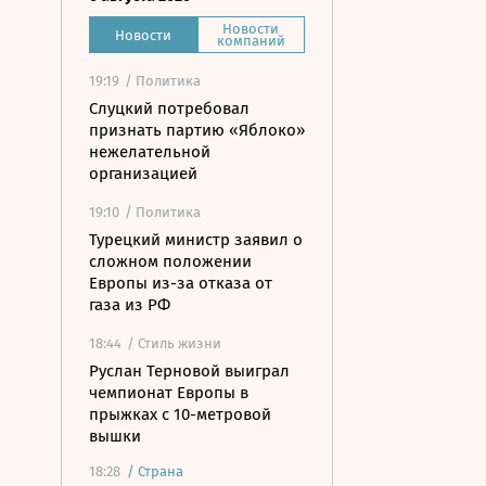
Новости
Новости
компаний
19:19
/ Политика
Слуцкий потребовал
признать партию «Яблоко»
нежелательной
организацией
19:10
/ Политика
Турецкий министр заявил о
сложном положении
Европы из-за отказа от
газа из РФ
18:44
/ Стиль жизни
Руслан Терновой выиграл
чемпионат Европы в
прыжках с 10-метровой
вышки
18:28
/
Страна