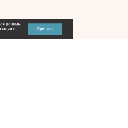
ься данным
Принять
изации в