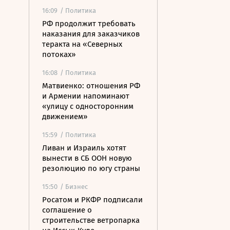
16:09
/ Политика
РФ продолжит требовать
наказания для заказчиков
теракта на «Северных
потоках»
16:08
/ Политика
Матвиенко: отношения РФ
и Армении напоминают
«улицу с односторонним
движением»
15:59
/ Политика
Ливан и Израиль хотят
вынести в СБ ООН новую
резолюцию по югу страны
15:50
/ Бизнес
Росатом и РКФР подписали
соглашение о
строительстве ветропарка