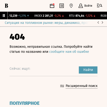
Войти
ирж.
12,239
+1,31%
↑
IMOEX
2 281,31
-0,2%
↓
RTSI
874,64
-1,12%
↓
RGBI
1
Ситуация на топливном рынке: меры, динамика, прогнозы
Выб
404
Возможно, неправильная ссылка. Попробуйте найти
статью по названию или
сообщите нам об ошибке
Сейчас ищут:
Найти
Расширенный поиск
ПОПУЛЯРНОЕ