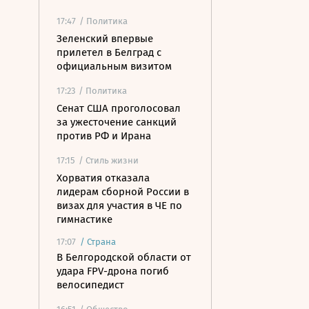
17:47
/ Политика
Зеленский впервые
прилетел в Белград с
официальным визитом
17:23
/ Политика
Сенат США проголосовал
за ужесточение санкций
против РФ и Ирана
17:15
/ Стиль жизни
Хорватия отказала
лидерам сборной России в
визах для участия в ЧЕ по
гимнастике
17:07
/
Страна
В Белгородской области от
удара FPV-дрона погиб
велосипедист