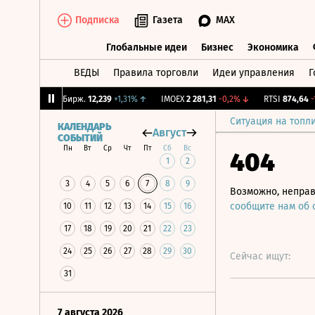
Подписка
Газета
MAX
Глобальные идеи
Бизнес
Экономика
ВЕДЫ
Правила торговли
Идеи управления
Г
Глобальные идеи
Бизнес
Экономик
5%
↓
CNY Бирж.
12,239
+1,31%
↑
IMOEX
2 281,31
-0,2%
↓
RTSI
874,64
-1,1
Ситуация на топл
КАЛЕНДАРЬ
Август
СОБЫТИЙ
Пн
Вт
Ср
Чт
Пт
Сб
Вс
404
1
2
3
4
5
6
7
8
9
Возможно, неправ
сообщите нам об
10
11
12
13
14
15
16
17
18
19
20
21
22
23
24
25
26
27
28
29
30
Сейчас ищут:
31
7 августа 2026