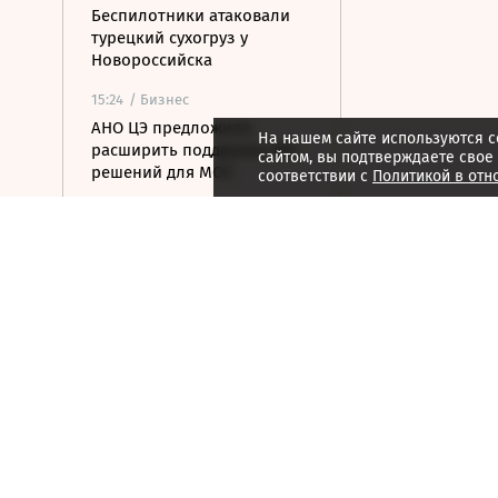
Беспилотники атаковали
турецкий сухогруз у
Новороссийска
15:24
/ Бизнес
АНО ЦЭ предложила
На нашем сайте используются c
расширить поддержку ИИ-
сайтом, вы подтверждаете свое
решений для МСП
соответствии с
Политикой в отн
15:15
/ Инвестиции
Чистая прибыль Ozon по
РСБУ за первое полугодие
составила 15 млрд рублей
15:14
/
Спорт
Все на одного: зачем в
мужском теннисе готовят
реформу парного разряда
15:08
/ Финансы
ЦБ повысил курс доллара
на выходные