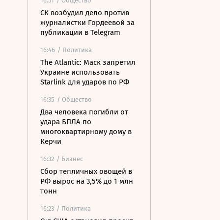
16:51
/ Общество
СК возбудил дело против
журналистки Гордеевой за
публикации в Telegram
16:46
/ Политика
The Atlantic: Маск запретил
Украине использовать
Starlink для ударов по РФ
16:35
/ Общество
Два человека погибли от
удара БПЛА по
многоквартирному дому в
Керчи
16:32
/ Бизнес
Сбор тепличных овощей в
РФ вырос на 3,5% до 1 млн
тонн
16:23
/ Политика