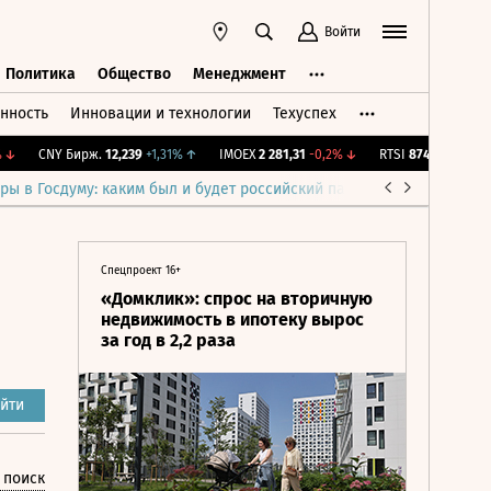
Войти
Политика
Общество
Менеджмент
нность
Инновации и технологии
Техуспех
ть
Политика
Общество
Менеджмент
CNY Бирж.
12,239
+1,31%
↑
IMOEX
2 281,31
-0,2%
↓
RTSI
874,64
-1,12%
↓
ры в Госдуму: каким был и будет российский парламент
Война н
Спецпроект 16+
«Домклик»: спрос на вторичную
недвижимость в ипотеку вырос
за год в 2,2 раза
йти
 поиск