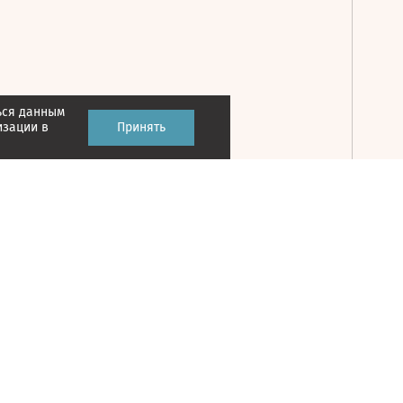
ься данным
Принять
изации в