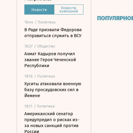
Новости
Новости
компаний
ПОПУЛЯРНО
18:44
/ Политика
В Раде призвали Федорова
отправиться служить в ВСУ
18:27
/ Общество
Ахмат Кадыров получил
звание Героя Чеченской
Республики
18:16
/ Политика
Хуситы атаковали военную
базу просаудовских сил в
Йемене
18:11
/ Политика
Американский сенатор
предупредил о рисках из-
за новых санкций против
России