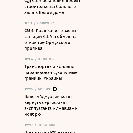
Суд США остановил проект
строительства бального
зала в Белом доме
16:11
/ Политика
СМИ: Иран хочет отмены
санкций США в обмен на
открытие Ормузского
пролива
16:04
/ Политика
Транспортный коллапс
парализовал сухопутные
границы Украины
15:59
/ Бизнес
Власти Удмуртии хотят
вернуть сертификат
эксплуатанта «Ижавиа» к
ноябрю
15:57
/ Политика
Посольство РФ назвало