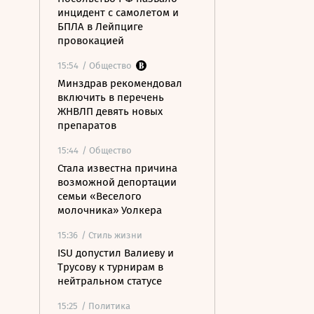
инцидент с самолетом и
БПЛА в Лейпциге
провокацией
15:54
/ Общество
Минздрав рекомендовал
включить в перечень
ЖНВЛП девять новых
препаратов
15:44
/ Общество
Стала известна причина
возможной депортации
семьи «Веселого
молочника» Уолкера
15:36
/ Стиль жизни
ISU допустил Валиеву и
Трусову к турнирам в
нейтральном статусе
15:25
/ Политика