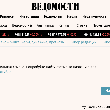
Финансы
Инвестиции
Технологии
Медиа
Недвижимость
ород
Ведомости&
Аналитика
Капитал
Страна
Промышле
а
Финансы
Инвестиции
Технологии
Медиа
Недвижимос
2%
↓
RGBI
115,17
-0,06%
↓
RGBITR
775,52
-0,02%
↓
GMKN
122,38
-2,25%
↓
ивном рынке: меры, динамика, прогнозы
Выбор редакции
Выбо
ильная ссылка. Попробуйте найти статью по названию или
 ошибке
На
Расширенный