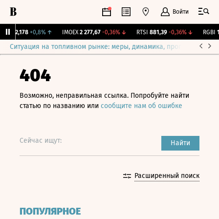
Войти
ж.
12,178
+0,8%
↑
IMOEX
2 277,67
-0,36%
↓
RTSI
881,39
-0,36%
↓
RGBI
11
Ситуация на топливном рынке: меры, динамика, прогнозы
Выб
404
Возможно, неправильная ссылка. Попробуйте найти
статью по названию или
сообщите нам об ошибке
Сейчас ищут:
Найти
Расширенный поиск
ПОПУЛЯРНОЕ