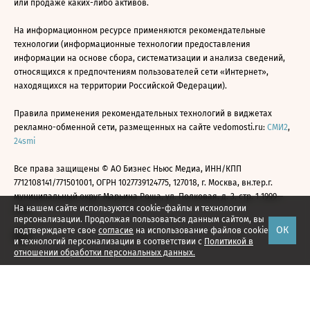
или продаже каких-либо активов.
На информационном ресурсе применяются рекомендательные
технологии (информационные технологии предоставления
информации на основе сбора, систематизации и анализа сведений,
относящихся к предпочтениям пользователей сети «Интернет»,
находящихся на территории Российской Федерации).
Правила применения рекомендательных технологий в виджетах
рекламно-обменной сети, размещенных на сайте vedomosti.ru:
СМИ2
,
24smi
Все права защищены © АО Бизнес Ньюс Медиа, ИНН/КПП
7712108141/771501001, ОГРН 1027739124775, 127018, г. Москва, вн.тер.г.
муниципальный округ Марьина Роща, ул. Полковая, д. 3, стр. 1 1999—
На нашем сайте используются cookie-файлы и технологии
2026
персонализации. Продолжая пользоваться данным сайтом, вы
ОК
подтверждаете свое
согласие
на использование файлов cookie
и технологий персонализации в соответствии с
Политикой в
отношении обработки персональных данных.