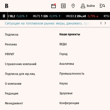
Войти
ON-RX
58,2
+5,63%
↑
MGTS
1 326
+0,91%
↑
IMOEX
2 284,48
-0,75%
↓
RTSI
Ситуация на топливном рынке: меры, динамика, прогнозы
Выб
Наши проекты
Подписка
ВЕДЫ
Реклама
Город
РФРИТ
Аналитика
Справочник компаний
Промышленность
Подписка для юр.лиц
Наука
О компании
Здоровье
Редакция
Конференции
Менеджмент