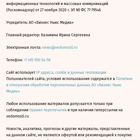
информационных технологий и массовых коммуникаций
(Роскомнадзор) от 27 ноября 2020 г. ЭЛ № ФС 77-79546
Учредитель: АО «Бизнес Ньюс Медиа»
Главный редактор: Казьмина Ирина Сергеевна
Электронная почта:
news@vedomosti.ru
Телефон:
+7 495 956-34-58
Сайт использует
IP адреса, cookie и данные геолокации
Пользователей сайта, условия использования содержатся в
Политике
в отношении обработки персональных данных АО «Бизнес Ньюс
Медиа»
Любое использование материалов допускается только при
соблюдении
правил перепечатки
и при наличии гиперссылки на
vedomosti.ru
Новости, аналитика, прогнозы и другие материалы, представленные
на данном сайте, не являются офертой или рекомендацией к покупке