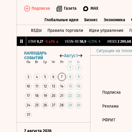
Подписка
Газета
MAX
Глобальные идеи
Бизнес
Экономика
ВЕДЫ
Правила торговли
Идеи управления
Г
Глобальные идеи
Бизнес
Экономик
186
+0,87%
↑
UTAR
9,27
-0,43%
↓
VEON-RX
58,9
+3,15%
↑
IMOEX
2 290,68
+
Ситуация на топл
КАЛЕНДАРЬ
Август
СОБЫТИЙ
Пн
Вт
Ср
Чт
Пт
Сб
Вс
1
2
3
4
5
6
7
8
9
10
11
12
13
14
15
16
Подписка
17
18
19
20
21
22
23
24
25
26
27
28
29
30
Реклама
31
РФРИТ
7 августа 2026