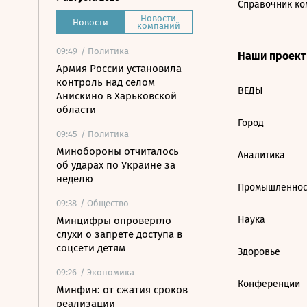
Справочник ко
Новости
Новости
компаний
09:49
/ Политика
Наши проек
Армия России установила
контроль над селом
ВЕДЫ
Анискино в Харьковской
области
Город
09:45
/ Политика
Минобороны отчиталось
Аналитика
об ударах по Украине за
неделю
Промышленнос
09:38
/ Общество
Наука
Минцифры опровергло
слухи о запрете доступа в
соцсети детям
Здоровье
09:26
/ Экономика
Конференции
Минфин: от сжатия сроков
реализации