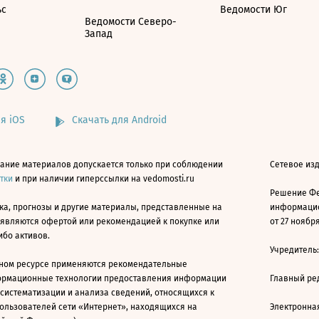
ьс
Ведомости Юг
Ведомости Северо-
Запад
я iOS
Скачать для Android
ание материалов допускается только при соблюдении
Сетевое изд
атки
и при наличии гиперссылки на vedomosti.ru
Решение Фе
ка, прогнозы и другие материалы, представленные на
информацио
 являются офертой или рекомендацией к покупке или
от 27 ноября
ибо активов.
Учредитель
ном ресурсе применяются рекомендательные
ормационные технологии предоставления информации
Главный ре
 систематизации и анализа сведений, относящихся к
ользователей сети «Интернет», находящихся на
Электронна