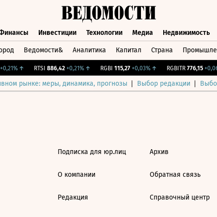
Финансы
Инвестиции
Технологии
Медиа
Недвижимость
ород
Ведомости&
Аналитика
Капитал
Страна
Промышле
а
Финансы
Инвестиции
Технологии
Медиа
Недвижимос
0,21%
↑
RTSI
886,42
+0,21%
↑
RGBI
115,27
+0,03%
↑
RGBITR
776,15
+0,06
ивном рынке: меры, динамика, прогнозы
Выбор редакции
Выбо
Подписка для юр.лиц
Архив
О компании
Обратная связь
Редакция
Справочный центр