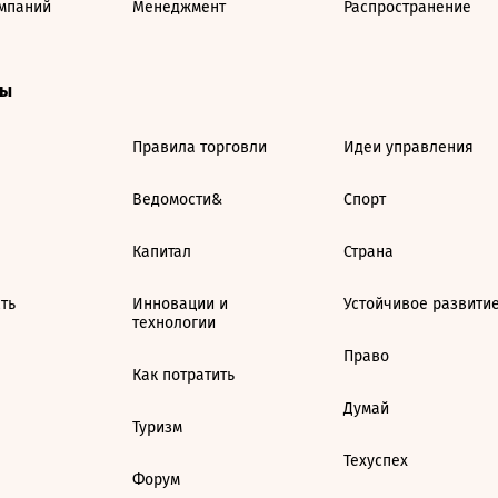
мпаний
Менеджмент
Распространение
ты
Правила торговли
Идеи управления
Ведомости&
Спорт
Капитал
Страна
ть
Инновации и
Устойчивое развити
технологии
Право
Как потратить
Думай
Туризм
Техуспех
Форум