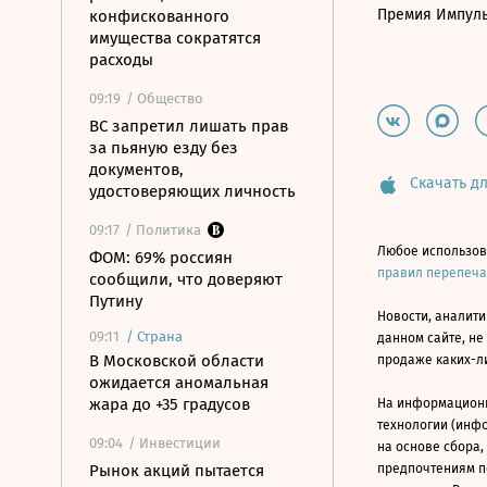
Премия Импул
конфискованного
имущества сократятся
расходы
09:19
/ Общество
ВС запретил лишать прав
за пьяную езду без
документов,
Скачать дл
удостоверяющих личность
09:17
/ Политика
Любое использов
ФОМ: 69% россиян
правил перепеч
сообщили, что доверяют
Путину
Новости, аналити
09:11
/
Страна
данном сайте, не
В Московской области
продаже каких-л
ожидается аномальная
жара до +35 градусов
На информацион
технологии (инф
09:04
/ Инвестиции
на основе сбора,
Рынок акций пытается
предпочтениям п