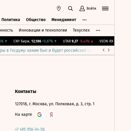
Войти
Политика
Общество
Менеджмент
нность
Инновации и технологии
Техуспех
ть
Политика
Общество
Менеджмент
%
↑
CNY Бирж.
12,186
+0,87%
↑
UTAR
9,27
-0,43%
↓
VEON-RX
58,9
+3,15%
ры в Госдуму: каким был и будет российский парламент
Война н
Контакты
127018, г. Москва, ул. Полковая, д. 3, стр. 1
На карте
+7 495 956-34-58