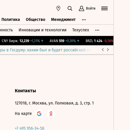
Войти
Политика
Общество
Менеджмент
нность
Инновации и технологии
Техуспех
ть
Политика
Общество
Менеджмент
CNY Бирж.
12,239
+1,31%
↑
AVAN
559
+0,18%
↑
BRZL
1 424
-0,56%
↓
IMOE
ры в Госдуму: каким был и будет российский парламент
Война н
Контакты
127018, г. Москва, ул. Полковая, д. 3, стр. 1
На карте
+7 495 956-34-58