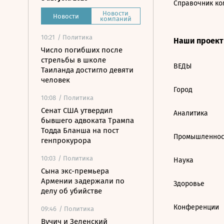
Справочник ко
Новости
Новости
компаний
10:21
/ Политика
Наши проек
Число погибших после
стрельбы в школе
ВЕДЫ
Таиланда достигло девяти
человек
Город
10:08
/ Политика
Сенат США утвердил
Аналитика
бывшего адвоката Трампа
Тодда Бланша на пост
Промышленнос
генпрокурора
10:03
/ Политика
Наука
Сына экс-премьера
Армении задержали по
Здоровье
делу об убийстве
Конференции
09:46
/ Политика
Вучич и Зеленский