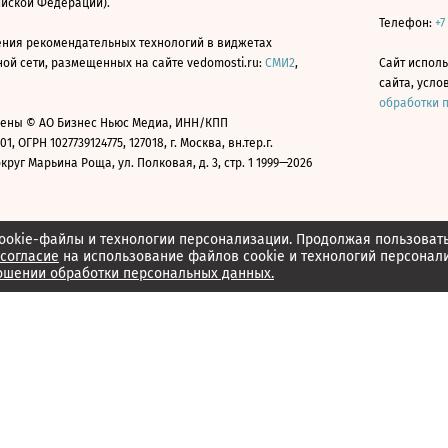
ийской Федерации).
Телефон:
+7
ния рекомендательных технологий в виджетах
й сети, размещенных на сайте vedomosti.ru:
СМИ2
,
Сайт испол
сайта, усл
обработки 
ены © АО Бизнес Ньюс Медиа, ИНН/КПП
01, ОГРН 1027739124775, 127018, г. Москва, вн.тер.г.
уг Марьина Роща, ул. Полковая, д. 3, стр. 1 1999—2026
ookie-файлы и технологии персонализации. Продолжая пользоват
согласие
на использование файлов cookie и технологий персонал
ошении обработки персональных данных.