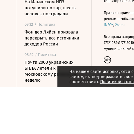
территории Росс
На Ильинском НПЗ
потушили пожар, шесть
Правила примене
человек пострадали
рекламно-обменно
09:12
/ Политика
INFOX
,
24smi
Фон дер Ляйен призвала
Все права защищ
перекрыть все источники
7712108141/7715010
доходов России
муниципальный окр
08:52
/ Политика
Почти 2000 украинских
БПЛА летели к
На нашем сайте используются c
Московскому региону за
сайтом, вы подтверждаете свое
неделю
соответствии с
Политикой в отн
08:39
/ Политика
МИД России: Тбилиси
пытаются втянуть в новые
авантюры на Южном
Кавказе
08:16
/ Финансы