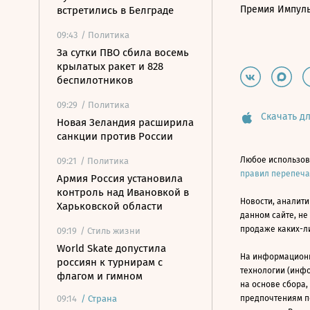
Премия Импул
встретились в Белграде
09:43
/ Политика
За сутки ПВО сбила восемь
крылатых ракет и 828
беспилотников
09:29
/ Политика
Скачать дл
Новая Зеландия расширила
санкции против России
Любое использов
09:21
/ Политика
правил перепеч
Армия Россия установила
контроль над Ивановкой в
Новости, аналити
Харьковской области
данном сайте, не
продаже каких-л
09:19
/ Стиль жизни
World Skate допустила
На информацион
россиян к турнирам с
технологии (инф
флагом и гимном
на основе сбора,
09:14
/
Страна
предпочтениям п