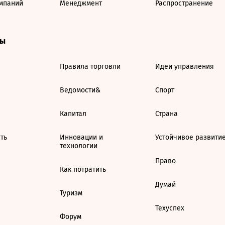
мпаний
Менеджмент
Распространение
ты
Правила торговли
Идеи управления
Ведомости&
Спорт
Капитал
Страна
ть
Инновации и
Устойчивое развити
технологии
Право
Как потратить
Думай
Туризм
Техуспех
Форум