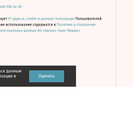
 495 956-34-58
ьзует
IP адреса, cookie и данные геолокации
Пользователей
овия использования содержатся в
Политике в отношении
персональных данных АО «Бизнес Ньюс Медиа»
ься данным
Принять
изации в