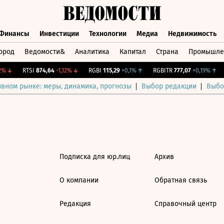
Финансы
Инвестиции
Технологии
Медиа
Недвижимость
ород
Ведомости&
Аналитика
Капитал
Страна
Промышле
а
Финансы
Инвестиции
Технологии
Медиа
Недвижимос
%
↓
RTSI
874,64
-1,12%
↓
RGBI
115,29
+0,1%
↑
RGBITR
777,07
+0,19%
↑
ивном рынке: меры, динамика, прогнозы
Выбор редакции
Выбо
Подписка для юр.лиц
Архив
О компании
Обратная связь
Редакция
Справочный центр