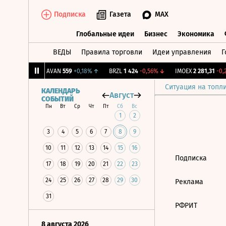
Подписка
Газета
MAX
Глобальные идеи
Бизнес
Экономика
ВЕДЫ
Правила торговли
Идеи управления
Г
Глобальные идеи
Бизнес
Экономик
239
+1,31%
↑
AVAN
559
+0,18%
↑
BRZL
1 424
-0,56%
↓
IMOEX
2 281,31
-0,2
Ситуация на топл
КАЛЕНДАРЬ
Август
СОБЫТИЙ
Пн
Вт
Ср
Чт
Пт
Сб
Вс
1
2
3
4
5
6
7
8
9
10
11
12
13
14
15
16
Подписка
17
18
19
20
21
22
23
24
25
26
27
28
29
30
Реклама
31
РФРИТ
8 августа 2026