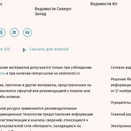
ьс
Ведомости Юг
Ведомости Северо-
Запад
я iOS
Скачать для Android
ание материалов допускается только при соблюдении
Сетевое изд
атки
и при наличии гиперссылки на vedomosti.ru
Решение Фе
ка, прогнозы и другие материалы, представленные на
информацио
 являются офертой или рекомендацией к покупке или
от 27 ноября
ибо активов.
Учредитель
ном ресурсе применяются рекомендательные
ормационные технологии предоставления информации
Главный ре
 систематизации и анализа сведений, относящихся к
ользователей сети «Интернет», находящихся на
Электронна