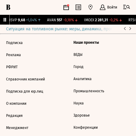
Войти
BISVP
9,68
+1,04%
↑
AVAN
557
-0,18%
↓
IMOEX
2 281,31
-0,2%
↓
RTSI
Ситуация на топливном рынке: меры, динамика, прогнозы
Выб
Наши проекты
Подписка
ВЕДЫ
Реклама
Город
РФРИТ
Аналитика
Справочник компаний
Промышленность
Подписка для юр.лиц
Наука
О компании
Здоровье
Редакция
Конференции
Менеджмент