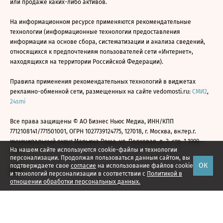
или продаже каких-либо активов.
На информационном ресурсе применяются рекомендательные
технологии (информационные технологии предоставления
информации на основе сбора, систематизации и анализа сведений,
относящихся к предпочтениям пользователей сети «Интернет»,
находящихся на территории Российской Федерации).
Правила применения рекомендательных технологий в виджетах
рекламно-обменной сети, размещенных на сайте vedomosti.ru:
СМИ2
,
24smi
Все права защищены © АО Бизнес Ньюс Медиа, ИНН/КПП
7712108141/771501001, ОГРН 1027739124775, 127018, г. Москва, вн.тер.г.
муниципальный округ Марьина Роща, ул. Полковая, д. 3, стр. 1 1999—
На нашем сайте используются cookie-файлы и технологии
2026
персонализации. Продолжая пользоваться данным сайтом, вы
ОК
подтверждаете свое
согласие
на использование файлов cookie
и технологий персонализации в соответствии с
Политикой в
отношении обработки персональных данных.