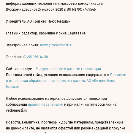
информационных технологий и массовых коммуникаций
(Роскомнадзор) от 27 ноября 2020 г. ЭЛ № ФС 77-79546
Учредитель: АО «Бизнес Ньюс Медиа»
Главный редактор: Казьмина Ирина Сергеевна
Электронная почта:
news@vedomosti.ru
Телефон:
+7 495 956-34-58
Сайт использует
IP адреса, cookie и данные геолокации
Пользователей сайта, условия использования содержатся в
Политике
в отношении обработки персональных данных АО «Бизнес Ньюс
Медиа»
Любое использование материалов допускается только при
соблюдении
правил перепечатки
и при наличии гиперссылки на
vedomosti.ru
Новости, аналитика, прогнозы и другие материалы, представленные
на данном сайте, не являются офертой или рекомендацией к покупке