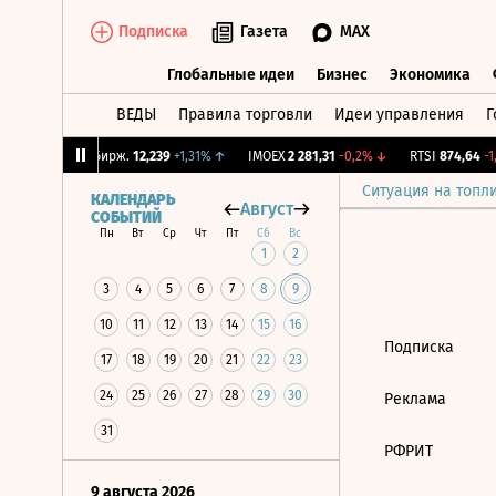
Подписка
Газета
MAX
Глобальные идеи
Бизнес
Экономика
ВЕДЫ
Правила торговли
Идеи управления
Г
Глобальные идеи
Бизнес
Экономик
,41%
↑
CNY Бирж.
12,239
+1,31%
↑
IMOEX
2 281,31
-0,2%
↓
RTSI
874,64
-1,
Ситуация на топл
КАЛЕНДАРЬ
Август
СОБЫТИЙ
Пн
Вт
Ср
Чт
Пт
Сб
Вс
1
2
3
4
5
6
7
8
9
10
11
12
13
14
15
16
Подписка
17
18
19
20
21
22
23
24
25
26
27
28
29
30
Реклама
31
РФРИТ
9 августа 2026