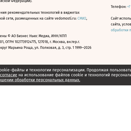
ийской Федерации).
Телефон:
+7
ния рекомендательных технологий в виджетах
й сети, размещенных на сайте vedomosti.ru:
СМИ2
,
Сайт испол
сайта, усл
обработки 
ены © АО Бизнес Ньюс Медиа, ИНН/КПП
01, ОГРН 1027739124775, 127018, г. Москва, вн.тер.г.
уг Марьина Роща, ул. Полковая, д. 3, стр. 1 1999—2026
ookie-файлы и технологии персонализации. Продолжая пользоват
согласие
на использование файлов cookie и технологий персонал
ошении обработки персональных данных.