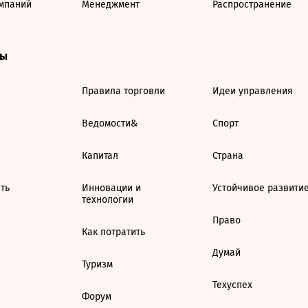
мпаний
Менеджмент
Распространение
ты
Правила торговли
Идеи управления
Ведомости&
Спорт
Капитал
Страна
ть
Инновации и
Устойчивое развити
технологии
Право
Как потратить
Думай
Туризм
Техуспех
Форум