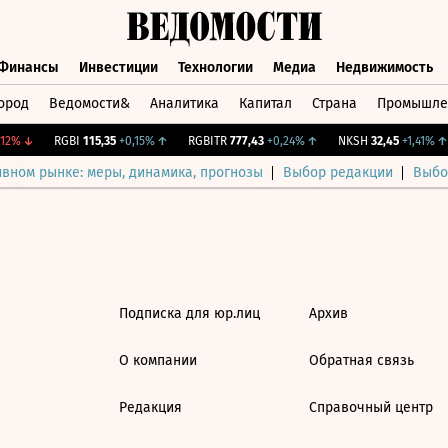
Финансы
Инвестиции
Технологии
Медиа
Недвижимость
ород
Ведомости&
Аналитика
Капитал
Страна
Промышле
а
Финансы
Инвестиции
Технологии
Медиа
Недвижимос
12%
↓
RGBI
115,35
+0,15%
↑
RGBITR
777,43
+0,24%
↑
NKSH
32,45
+1,41%
↑
ивном рынке: меры, динамика, прогнозы
Выбор редакции
Выбо
Подписка для юр.лиц
Архив
О компании
Обратная связь
Редакция
Справочный центр