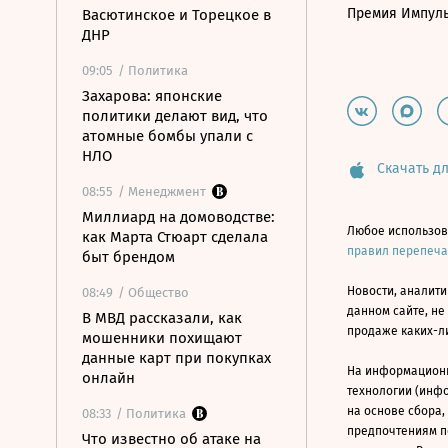
Премия Импул
Васютинское и Торецкое в
ДНР
09:05
/ Политика
Захарова: японские
политики делают вид, что
атомные бомбы упали с
НЛО
Скачать дл
08:55
/ Менеджмент
Миллиард на домоводстве:
Любое использов
как Марта Стюарт сделала
правил перепеч
быт брендом
Новости, аналити
08:49
/ Общество
данном сайте, не
В МВД рассказали, как
продаже каких-л
мошенники похищают
данные карт при покупках
На информацион
онлайн
технологии (инф
на основе сбора,
08:33
/ Политика
предпочтениям п
Что известно об атаке на