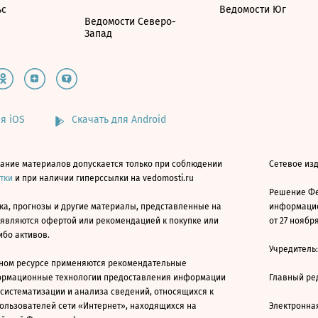
ьс
Ведомости Юг
Ведомости Северо-
Запад
я iOS
Скачать для Android
ание материалов допускается только при соблюдении
Сетевое изд
атки
и при наличии гиперссылки на vedomosti.ru
Решение Фе
ка, прогнозы и другие материалы, представленные на
информацио
 являются офертой или рекомендацией к покупке или
от 27 ноября
ибо активов.
Учредитель
ном ресурсе применяются рекомендательные
ормационные технологии предоставления информации
Главный ре
 систематизации и анализа сведений, относящихся к
ользователей сети «Интернет», находящихся на
Электронна