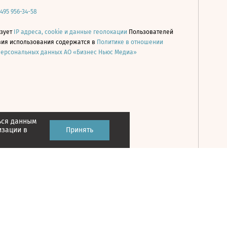
 495 956-34-58
ьзует
IP адреса, cookie и данные геолокации
Пользователей
овия использования содержатся в
Политике в отношении
персональных данных АО «Бизнес Ньюс Медиа»
ься данным
Принять
изации в