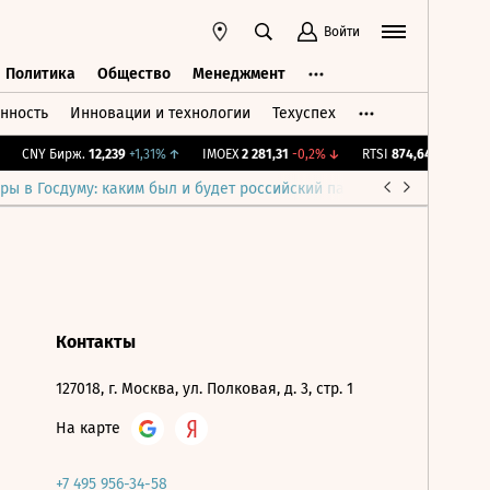
Войти
Политика
Общество
Менеджмент
нность
Инновации и технологии
Техуспех
ть
Политика
Общество
Менеджмент
CNY Бирж.
12,239
+1,31%
↑
IMOEX
2 281,31
-0,2%
↓
RTSI
874,64
-1,12%
↓
ры в Госдуму: каким был и будет российский парламент
Война н
Контакты
127018, г. Москва, ул. Полковая, д. 3, стр. 1
На карте
+7 495 956-34-58