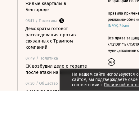
территории Росс
жилые кварталы в
Белгороде
Правила примене
рекламно-обменно
08:11
/ Политика
INFOX
,
24smi
Демократы готовят
расследования против
Все права защищ
связанных с Трампом
7712108141/7715010
компаний
муниципальный окр
07:49
/ Политика
СК возбудил дело о теракте
после атаки на Белгород
На нашем сайте используются c
сайтом, вы подтверждаете свое
07:30
/ Общество
соответствии с
Политикой в отн
В Москве после
аномальной жары
ожидается резкое
похолодание
07:16
/ Политика
Хуситы атаковали НПЗ в
Саудовской Аравии