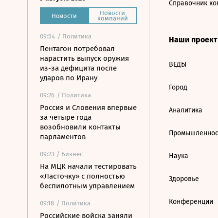
Справочник ко
Новости
Новости
компаний
09:54
/ Политика
Наши проек
Пентагон потребовал
нарастить выпуск оружия
ВЕДЫ
из-за дефицита после
ударов по Ирану
Город
09:26
/ Политика
Россия и Словения впервые
Аналитика
за четыре года
возобновили контакты
Промышленнос
парламентов
09:23
/ Бизнес
Наука
На МЦК начали тестировать
«Ласточку» с полностью
Здоровье
беспилотным управлением
Конференции
09:18
/ Политика
Российские войска заняли