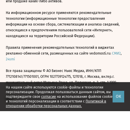
или продаже каких-либо активов.
На информационном ресурсе применяются рекомендательные
технологии (информационные технологии предоставления
информации на основе сбора, систематизации и анализа сведений,
относящихся к предпочтениям пользователей сети «Интернет»,
находящихся на территории Российской Федерации).
Правила применения рекомендательных технологий в виджетах
рекламно-обменной сети, размещенных на сайте vedomosti.ru:
СМИ2
,
24smi
Все права защищены © АО Бизнес Ньюс Медиа, ИНН/КПП
7712108141/771501001, ОГРН 1027739124775, 127018, г. Москва, вн.тер.г.
муниципальный округ Марьина Роща, ул. Полковая, д. 3, стр. 1 1999—
На нашем сайте используются cookie-файлы и технологии
2026
персонализации. Продолжая пользоваться данным сайтом, вы
ОК
подтверждаете свое
согласие
на использование файлов cookie
и технологий персонализации в соответствии с
Политикой в
отношении обработки персональных данных.