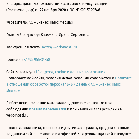
информационных технологий и массовых коммуникаций
(Роскомнадзор) от 27 ноября 2020 г. ЭЛ № ФС 77-79546
Учредитель: АО «Бизнес Ньюс Медиа»
Главный редактор: Казьмина Ирина Сергеевна
Электронная почта:
news@vedomosti.ru
Телефон:
+7 495 956-34-58
Сайт использует
IP адреса, cookie и данные геолокации
Пользователей сайта, условия использования содержатся в
Политике
в отношении обработки персональных данных АО «Бизнес Ньюс
Медиа»
Любое использование материалов допускается только при
соблюдении
правил перепечатки
и при наличии гиперссылки на
vedomosti.ru
Новости, аналитика, прогнозы и другие материалы, представленные
на данном сайте, не являются офертой или рекомендацией к покупке