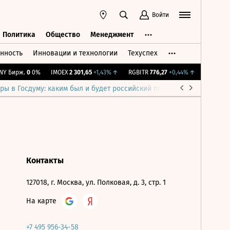
Войти
Политика
Общество
Менеджмент
нность
Инновации и технологии
Техуспех
ть
Политика
Общество
Менеджмент
Y Бирж.
0
0%
IMOEX
2 301,65
+1,43%
↑
RGBITR
776,27
+0,44%
↑
RTSI
895,
ры в Госдуму: каким был и будет российский парламент
Война н
Контакты
127018, г. Москва, ул. Полковая, д. 3, стр. 1
На карте
+7 495 956-34-58