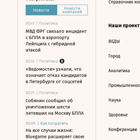
Справочник ко
Новости
Новости
компаний
03:41
/ Политика
Наши проек
МВД ФРГ связало инцидент
с БПЛА в аэропорту
ВЕДЫ
Лейпцига с гибридной
атакой
Город
03:32
/ Политика
«Ведомости» узнали, что
Аналитика
означает отказ кандидатов
в Петербурге от соцсетей
Промышленнос
03:21
/ Политика
Наука
Собянин сообщил об
уничтожении шести
летевших на Москву БПЛА
Здоровье
00:09
/
Как потратить
Конференции
На все случаи жизни:
Bluegame расширяет свою