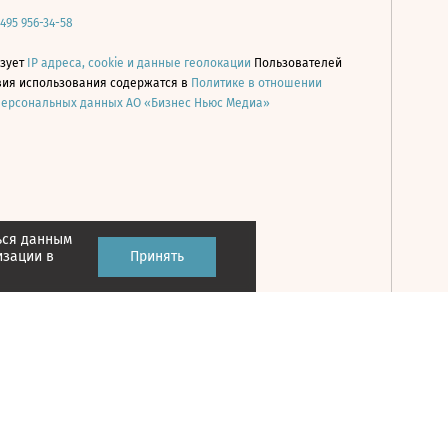
 495 956-34-58
ьзует
IP адреса, cookie и данные геолокации
Пользователей
овия использования содержатся в
Политике в отношении
персональных данных АО «Бизнес Ньюс Медиа»
ься данным
Принять
изации в