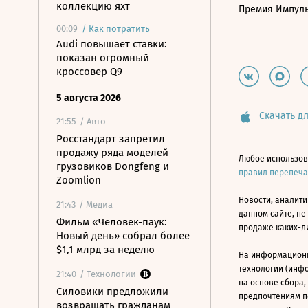
коллекцию яхт
Премия Импул
00:09
/
Как потратить
Audi повышает ставки:
показан огромный
кроссовер Q9
5 августа 2026
Скачать дл
21:55
/ Авто
Росстандарт запретил
продажу ряда моделей
Любое использов
грузовиков Dongfeng и
правил перепеч
Zoomlion
Новости, аналити
21:43
/ Медиа
данном сайте, не
Фильм «Человек-паук:
продаже каких-л
Новый день» собрал более
$1,1 млрд за неделю
На информацион
технологии (инф
21:40
/ Технологии
на основе сбора,
Силовики предложили
предпочтениям п
возвращать гражданам