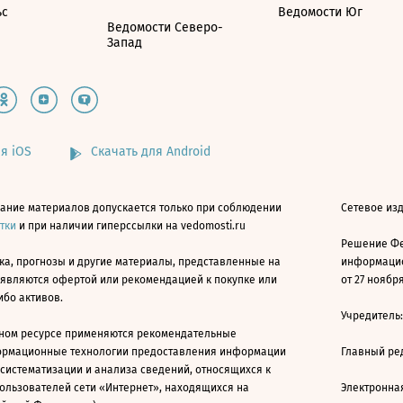
ьс
Ведомости Юг
Ведомости Северо-
Запад
я iOS
Скачать для Android
ание материалов допускается только при соблюдении
Сетевое изд
атки
и при наличии гиперссылки на vedomosti.ru
Решение Фе
ка, прогнозы и другие материалы, представленные на
информацио
 являются офертой или рекомендацией к покупке или
от 27 ноября
ибо активов.
Учредитель
ном ресурсе применяются рекомендательные
ормационные технологии предоставления информации
Главный ре
 систематизации и анализа сведений, относящихся к
ользователей сети «Интернет», находящихся на
Электронна