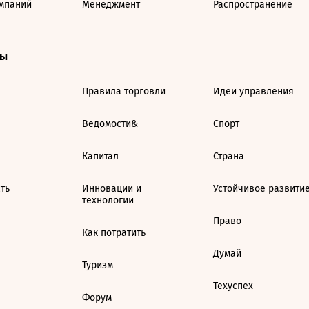
мпаний
Менеджмент
Распространение
ты
Правила торговли
Идеи управления
Ведомости&
Спорт
Капитал
Страна
ть
Инновации и
Устойчивое развити
технологии
Право
Как потратить
Думай
Туризм
Техуспех
Форум