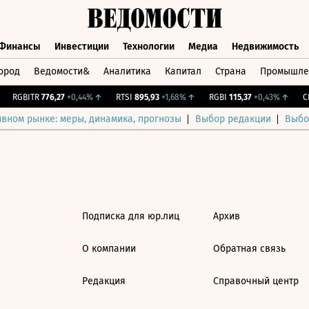
Финансы
Инвестиции
Технологии
Медиа
Недвижимость
ород
Ведомости&
Аналитика
Капитал
Страна
Промышле
а
Финансы
Инвестиции
Технологии
Медиа
Недвижимос
RGBITR
776,27
+0,44%
↑
RTSI
895,93
+1,68%
↑
RGBI
115,37
+0,43%
↑
CN
ивном рынке: меры, динамика, прогнозы
Выбор редакции
Выбо
Подписка для юр.лиц
Архив
О компании
Обратная связь
Редакция
Справочный центр