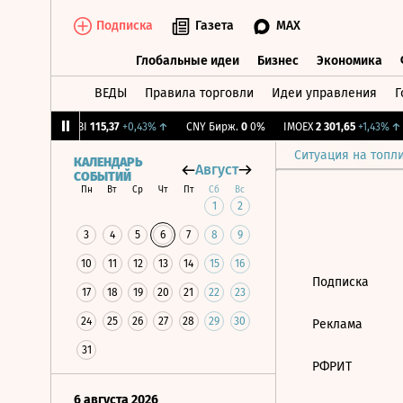
Подписка
Газета
MAX
Глобальные идеи
Бизнес
Экономика
ВЕДЫ
Правила торговли
Идеи управления
Г
Глобальные идеи
Бизнес
Экономик
1,68%
↑
RGBI
115,37
+0,43%
↑
CNY Бирж.
0
0%
IMOEX
2 301,65
+1,43%
↑
Ситуация на топл
КАЛЕНДАРЬ
Август
СОБЫТИЙ
Пн
Вт
Ср
Чт
Пт
Сб
Вс
1
2
3
4
5
6
7
8
9
10
11
12
13
14
15
16
Подписка
17
18
19
20
21
22
23
24
25
26
27
28
29
30
Реклама
31
РФРИТ
6 августа 2026