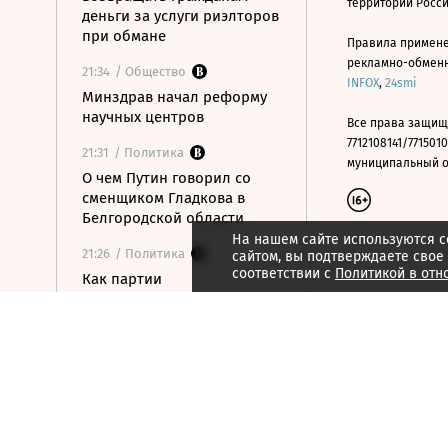
территории Росс
деньги за услуги риэлторов
при обмане
Правила примене
рекламно-обменно
21:34
/ Общество
INFOX
,
24smi
Минздрав начал реформу
научных центров
Все права защищ
7712108141/7715010
21:31
/ Политика
муниципальный окр
О чем Путин говорил со
сменщиком Гладкова в
Белгородской области
На нашем сайте используются c
21:26
/ Политика
сайтом, вы подтверждаете свое
соответствии с
Политикой в отн
Как партии
распределились в
бюллетене на выборах в
Госдуму
21:21
/ Общество
Число рабочих въездов в
РФ граждан Центральной
Азии сократилось на 15%