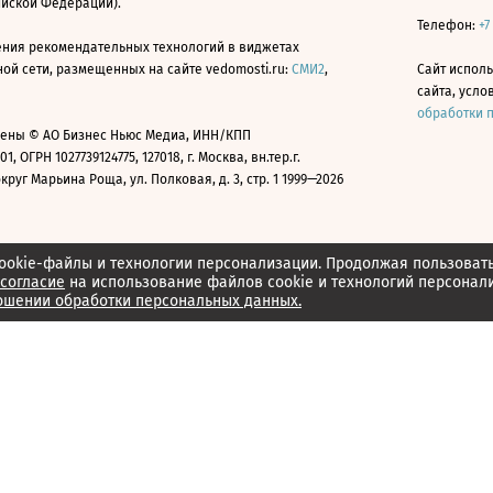
ийской Федерации).
Телефон:
+7
ния рекомендательных технологий в виджетах
й сети, размещенных на сайте vedomosti.ru:
СМИ2
,
Сайт испол
сайта, усл
обработки 
ены © АО Бизнес Ньюс Медиа, ИНН/КПП
01, ОГРН 1027739124775, 127018, г. Москва, вн.тер.г.
уг Марьина Роща, ул. Полковая, д. 3, стр. 1 1999—2026
ookie-файлы и технологии персонализации. Продолжая пользоват
согласие
на использование файлов cookie и технологий персонал
ошении обработки персональных данных.