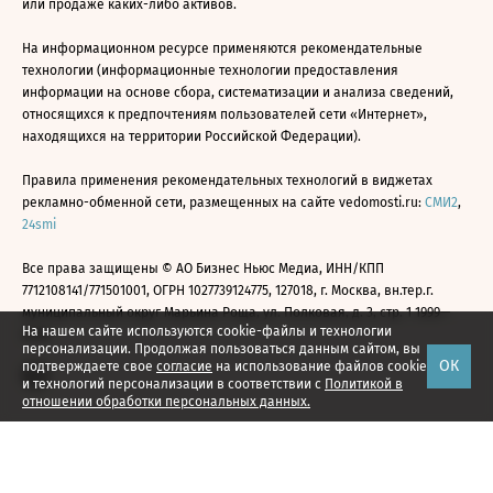
или продаже каких-либо активов.
На информационном ресурсе применяются рекомендательные
технологии (информационные технологии предоставления
информации на основе сбора, систематизации и анализа сведений,
относящихся к предпочтениям пользователей сети «Интернет»,
находящихся на территории Российской Федерации).
Правила применения рекомендательных технологий в виджетах
рекламно-обменной сети, размещенных на сайте vedomosti.ru:
СМИ2
,
24smi
Все права защищены © АО Бизнес Ньюс Медиа, ИНН/КПП
7712108141/771501001, ОГРН 1027739124775, 127018, г. Москва, вн.тер.г.
муниципальный округ Марьина Роща, ул. Полковая, д. 3, стр. 1 1999—
На нашем сайте используются cookie-файлы и технологии
2026
персонализации. Продолжая пользоваться данным сайтом, вы
ОК
подтверждаете свое
согласие
на использование файлов cookie
и технологий персонализации в соответствии с
Политикой в
отношении обработки персональных данных.