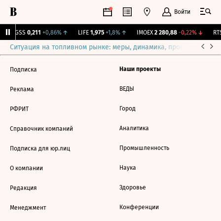
Войти
RGSS
0,211
+0,86%
↑
LIFE
1,975
+1,8%
↑
IMOEX
2 280,88
-0,22%
↓
RTS
Ситуация на топливном рынке: меры, динамика, прогнозы
Выб
Наши проекты
Подписка
ВЕДЫ
Реклама
Город
РФРИТ
Аналитика
Справочник компаний
Промышленность
Подписка для юр.лиц
Наука
О компании
Здоровье
Редакция
Конференции
Менеджмент