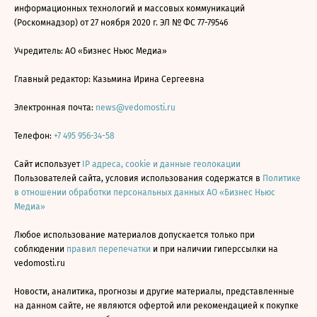
информационных технологий и массовых коммуникаций
(Роскомнадзор) от 27 ноября 2020 г. ЭЛ № ФС 77-79546
Учредитель: АО «Бизнес Ньюс Медиа»
Главный редактор: Казьмина Ирина Сергеевна
Электронная почта:
news@vedomosti.ru
Телефон:
+7 495 956-34-58
Сайт использует
IP адреса, cookie и данные геолокации
Пользователей сайта, условия использования содержатся в
Политике
в отношении обработки персональных данных АО «Бизнес Ньюс
Медиа»
Любое использование материалов допускается только при
соблюдении
правил перепечатки
и при наличии гиперссылки на
vedomosti.ru
Новости, аналитика, прогнозы и другие материалы, представленные
на данном сайте, не являются офертой или рекомендацией к покупке