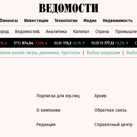
Финансы
Инвестиции
Технологии
Медиа
Недвижимость
ород
Ведомости&
Аналитика
Капитал
Страна
Промышле
а
Финансы
Инвестиции
Технологии
Медиа
Недвижимос
%
↓
RTSI
874,64
-1,12%
↓
RGBI
115,3
+0,1%
↑
RGBITR
777,12
+0,2%
↑
CN
ивном рынке: меры, динамика, прогнозы
Выбор редакции
Выбо
Подписка для юр.лиц
Архив
О компании
Обратная связь
Редакция
Справочный центр