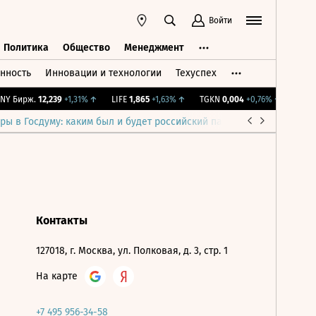
Войти
Политика
Общество
Менеджмент
нность
Инновации и технологии
Техуспех
ть
Политика
Общество
Менеджмент
Y Бирж.
12,239
+1,31%
↑
LIFE
1,865
+1,63%
↑
TGKN
0,004
+0,76%
↑
IMOEX
ры в Госдуму: каким был и будет российский парламент
Война н
Контакты
127018, г. Москва, ул. Полковая, д. 3, стр. 1
На карте
+7 495 956-34-58