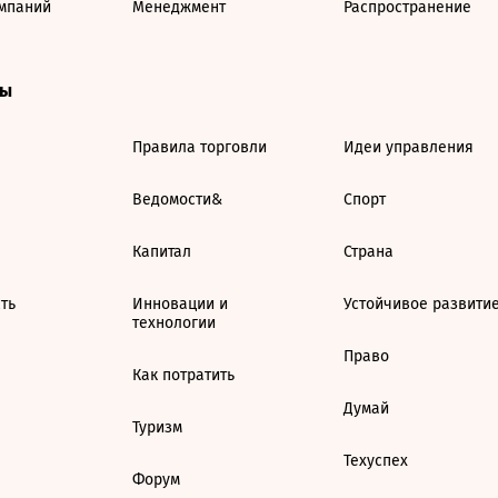
мпаний
Менеджмент
Распространение
ты
Правила торговли
Идеи управления
Ведомости&
Спорт
Капитал
Страна
ть
Инновации и
Устойчивое развити
технологии
Право
Как потратить
Думай
Туризм
Техуспех
Форум