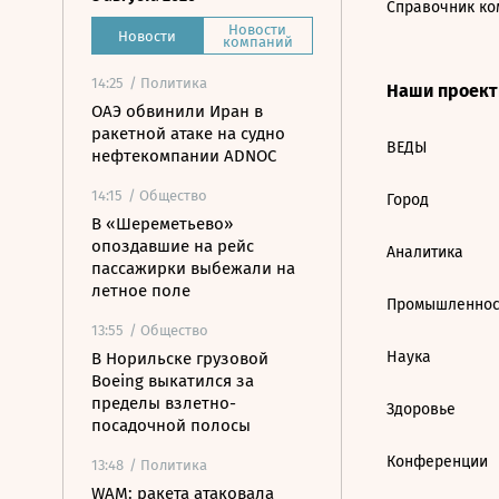
Справочник ко
Новости
Новости
компаний
14:25
/ Политика
Наши проек
ОАЭ обвинили Иран в
ракетной атаке на судно
ВЕДЫ
нефтекомпании ADNOC
14:15
/ Общество
Город
В «Шереметьево»
опоздавшие на рейс
Аналитика
пассажирки выбежали на
летное поле
Промышленнос
13:55
/ Общество
Наука
В Норильске грузовой
Boeing выкатился за
пределы взлетно-
Здоровье
посадочной полосы
Конференции
13:48
/ Политика
WAM: ракета атаковала