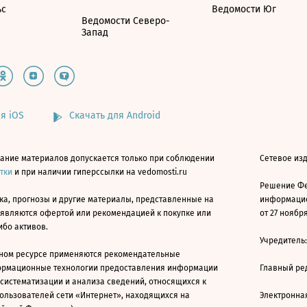
ьс
Ведомости Юг
Ведомости Северо-
Запад
я iOS
Скачать для Android
ание материалов допускается только при соблюдении
Сетевое изд
атки
и при наличии гиперссылки на vedomosti.ru
Решение Фе
ка, прогнозы и другие материалы, представленные на
информацио
 являются офертой или рекомендацией к покупке или
от 27 ноября
ибо активов.
Учредитель
ном ресурсе применяются рекомендательные
ормационные технологии предоставления информации
Главный ре
 систематизации и анализа сведений, относящихся к
ользователей сети «Интернет», находящихся на
Электронна