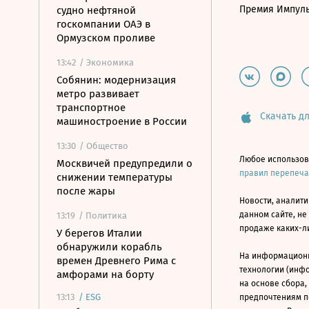
Премия Импул
судно нефтяной
госкомпании ОАЭ в
Ормузском проливе
13:42
/ Экономика
Собянин: модернизация
метро развивает
транспортное
Скачать дл
машиностроение в России
13:30
/ Общество
Любое использов
Москвичей предупредили о
правил перепеч
снижении температуры
после жары
Новости, аналити
данном сайте, не
13:19
/ Политика
продаже каких-л
У берегов Италии
обнаружили корабль
На информацион
времен Древнего Рима с
технологии (инф
амфорами на борту
на основе сбора,
13:13
/
ESG
предпочтениям п