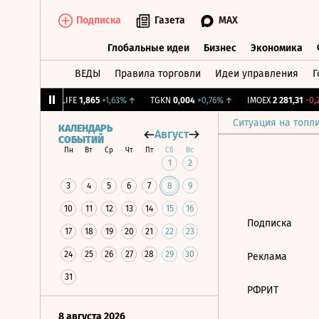
Подписка
Газета
MAX
Глобальные идеи
Бизнес
Экономика
ВЕДЫ
Правила торговли
Идеи управления
Г
Глобальные идеи
Бизнес
Экономик
39
+1,31%
↑
LIFE
1,865
+1,63%
↑
TGKN
0,004
+0,76%
↑
IMOEX
2 281,31
-0,2
Ситуация на топл
КАЛЕНДАРЬ
Август
СОБЫТИЙ
Пн
Вт
Ср
Чт
Пт
Сб
Вс
1
2
3
4
5
6
7
8
9
10
11
12
13
14
15
16
Подписка
17
18
19
20
21
22
23
24
25
26
27
28
29
30
Реклама
31
РФРИТ
8 августа 2026