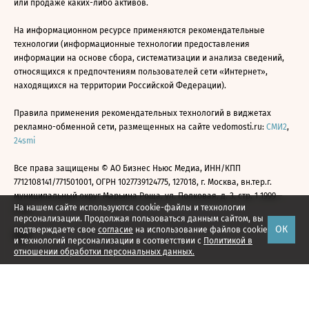
или продаже каких-либо активов.
На информационном ресурсе применяются рекомендательные
технологии (информационные технологии предоставления
информации на основе сбора, систематизации и анализа сведений,
относящихся к предпочтениям пользователей сети «Интернет»,
находящихся на территории Российской Федерации).
Правила применения рекомендательных технологий в виджетах
рекламно-обменной сети, размещенных на сайте vedomosti.ru:
СМИ2
,
24smi
Все права защищены © АО Бизнес Ньюс Медиа, ИНН/КПП
7712108141/771501001, ОГРН 1027739124775, 127018, г. Москва, вн.тер.г.
муниципальный округ Марьина Роща, ул. Полковая, д. 3, стр. 1 1999—
На нашем сайте используются cookie-файлы и технологии
2026
персонализации. Продолжая пользоваться данным сайтом, вы
ОК
подтверждаете свое
согласие
на использование файлов cookie
и технологий персонализации в соответствии с
Политикой в
отношении обработки персональных данных.