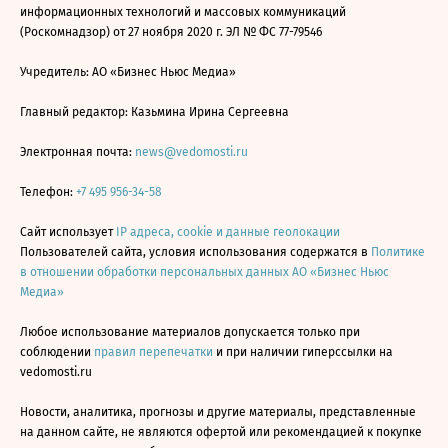
информационных технологий и массовых коммуникаций
(Роскомнадзор) от 27 ноября 2020 г. ЭЛ № ФС 77-79546
Учредитель: АО «Бизнес Ньюс Медиа»
Главный редактор: Казьмина Ирина Сергеевна
Электронная почта:
news@vedomosti.ru
Телефон:
+7 495 956-34-58
Сайт использует
IP адреса, cookie и данные геолокации
Пользователей сайта, условия использования содержатся в
Политике
в отношении обработки персональных данных АО «Бизнес Ньюс
Медиа»
Любое использование материалов допускается только при
соблюдении
правил перепечатки
и при наличии гиперссылки на
vedomosti.ru
Новости, аналитика, прогнозы и другие материалы, представленные
на данном сайте, не являются офертой или рекомендацией к покупке