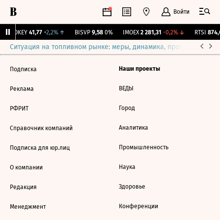
Войти
↑
OKEY
41,77
+2,2%
↑
BISVP
9,58
0%
IMOEX
2 281,31
-0,2%
↓
RTSI
874,
Ситуация на топливном рынке: меры, динамика, прогнозы
Выб
Наши проекты
Подписка
ВЕДЫ
Реклама
Город
РФРИТ
Аналитика
Справочник компаний
Промышленность
Подписка для юр.лиц
Наука
О компании
Здоровье
Редакция
Конференции
Менеджмент