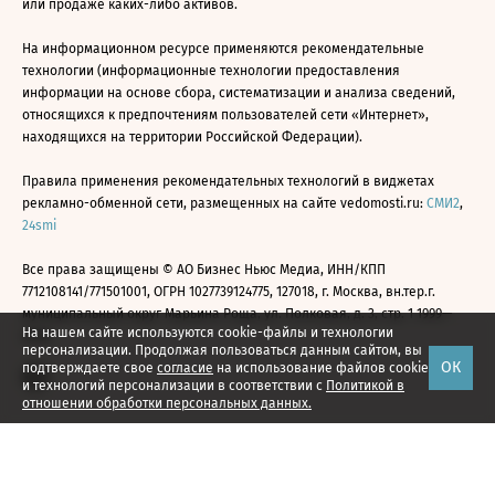
или продаже каких-либо активов.
На информационном ресурсе применяются рекомендательные
технологии (информационные технологии предоставления
информации на основе сбора, систематизации и анализа сведений,
относящихся к предпочтениям пользователей сети «Интернет»,
находящихся на территории Российской Федерации).
Правила применения рекомендательных технологий в виджетах
рекламно-обменной сети, размещенных на сайте vedomosti.ru:
СМИ2
,
24smi
Все права защищены © АО Бизнес Ньюс Медиа, ИНН/КПП
7712108141/771501001, ОГРН 1027739124775, 127018, г. Москва, вн.тер.г.
муниципальный округ Марьина Роща, ул. Полковая, д. 3, стр. 1 1999—
На нашем сайте используются cookie-файлы и технологии
2026
персонализации. Продолжая пользоваться данным сайтом, вы
ОК
подтверждаете свое
согласие
на использование файлов cookie
и технологий персонализации в соответствии с
Политикой в
отношении обработки персональных данных.