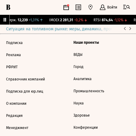
Войти
NY Бирж.
12,239
+1,31%
↑
IMOEX
2 281,31
-0,2%
↓
RTSI
874,64
-1,12%
↓
R
Ситуация на топливном рынке: меры, динамика, прогнозы
Выб
Наши проекты
Подписка
ВЕДЫ
Реклама
Город
РФРИТ
Аналитика
Справочник компаний
Промышленность
Подписка для юр.лиц
Наука
О компании
Здоровье
Редакция
Конференции
Менеджмент