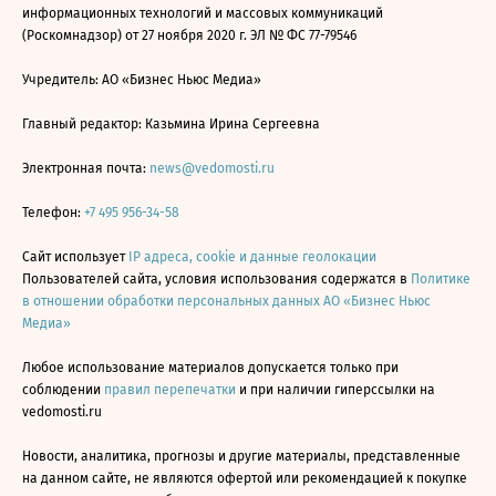
информационных технологий и массовых коммуникаций
(Роскомнадзор) от 27 ноября 2020 г. ЭЛ № ФС 77-79546
Учредитель: АО «Бизнес Ньюс Медиа»
Главный редактор: Казьмина Ирина Сергеевна
Электронная почта:
news@vedomosti.ru
Телефон:
+7 495 956-34-58
Сайт использует
IP адреса, cookie и данные геолокации
Пользователей сайта, условия использования содержатся в
Политике
в отношении обработки персональных данных АО «Бизнес Ньюс
Медиа»
Любое использование материалов допускается только при
соблюдении
правил перепечатки
и при наличии гиперссылки на
vedomosti.ru
Новости, аналитика, прогнозы и другие материалы, представленные
на данном сайте, не являются офертой или рекомендацией к покупке