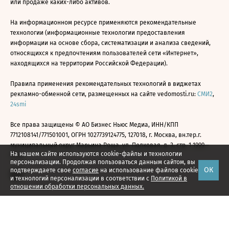
или продаже каких-либо активов.
На информационном ресурсе применяются рекомендательные
технологии (информационные технологии предоставления
информации на основе сбора, систематизации и анализа сведений,
относящихся к предпочтениям пользователей сети «Интернет»,
находящихся на территории Российской Федерации).
Правила применения рекомендательных технологий в виджетах
рекламно-обменной сети, размещенных на сайте vedomosti.ru:
СМИ2
,
24smi
Все права защищены © АО Бизнес Ньюс Медиа, ИНН/КПП
7712108141/771501001, ОГРН 1027739124775, 127018, г. Москва, вн.тер.г.
муниципальный округ Марьина Роща, ул. Полковая, д. 3, стр. 1 1999—
На нашем сайте используются cookie-файлы и технологии
2026
персонализации. Продолжая пользоваться данным сайтом, вы
ОК
подтверждаете свое
согласие
на использование файлов cookie
и технологий персонализации в соответствии с
Политикой в
отношении обработки персональных данных.