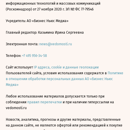
информационных технологий и массовых коммуникаций
(Роскомнадзор) от 27 ноября 2020 г. ЭЛ № ФС 77-79546
Учредитель: АО «Бизнес Ньюс Медиа»
Главный редактор: Казьмина Ирина Сергеевна
Электронная почта:
news@vedomosti.ru
Телефон:
+7 495 956-34-58
Сайт использует
IP адреса, cookie и данные геолокации
Пользователей сайта, условия использования содержатся в
Политике
в отношении обработки персональных данных АО «Бизнес Ньюс
Медиа»
Любое использование материалов допускается только при
соблюдении
правил перепечатки
и при наличии гиперссылки на
vedomosti.ru
Новости, аналитика, прогнозы и другие материалы, представленные
на данном сайте, не являются офертой или рекомендацией к покупке