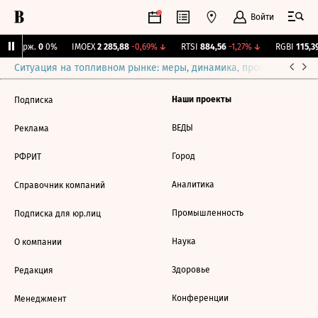
Войти
NY Бирж.
0
0%
IMOEX
2 285,88
-0,69%
↓
RTSI
884,56
-1,27%
↓
RGBI
115,39
Ситуация на топливном рынке: меры, динамика, прогнозы
Выб
Наши проекты
Подписка
ВЕДЫ
Реклама
Город
РФРИТ
Аналитика
Справочник компаний
Промышленность
Подписка для юр.лиц
Наука
О компании
Здоровье
Редакция
Конференции
Менеджмент