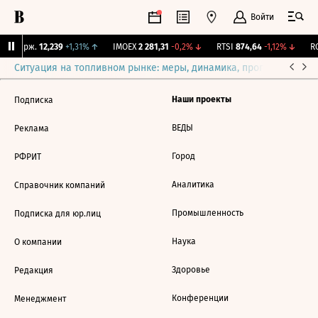
Войти
NY Бирж.
12,239
+1,31%
↑
IMOEX
2 281,31
-0,2%
↓
RTSI
874,64
-1,12%
↓
RG
Ситуация на топливном рынке: меры, динамика, прогнозы
Выб
Наши проекты
Подписка
ВЕДЫ
Реклама
Город
РФРИТ
Аналитика
Справочник компаний
Промышленность
Подписка для юр.лиц
Наука
О компании
Здоровье
Редакция
Конференции
Менеджмент