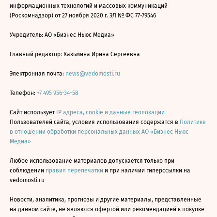
информационных технологий и массовых коммуникаций
(Роскомнадзор) от 27 ноября 2020 г. ЭЛ № ФС 77-79546
Учредитель: АО «Бизнес Ньюс Медиа»
Главный редактор: Казьмина Ирина Сергеевна
Электронная почта:
news@vedomosti.ru
Телефон:
+7 495 956-34-58
Сайт использует
IP адреса, cookie и данные геолокации
Пользователей сайта, условия использования содержатся в
Политике
в отношении обработки персональных данных АО «Бизнес Ньюс
Медиа»
Любое использование материалов допускается только при
соблюдении
правил перепечатки
и при наличии гиперссылки на
vedomosti.ru
Новости, аналитика, прогнозы и другие материалы, представленные
на данном сайте, не являются офертой или рекомендацией к покупке