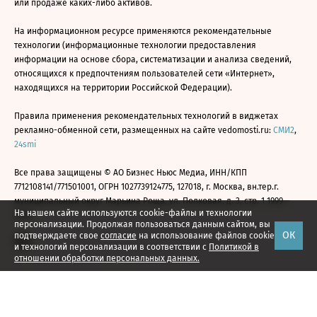
или продаже каких-либо активов.
На информационном ресурсе применяются рекомендательные
технологии (информационные технологии предоставления
информации на основе сбора, систематизации и анализа сведений,
относящихся к предпочтениям пользователей сети «Интернет»,
находящихся на территории Российской Федерации).
Правила применения рекомендательных технологий в виджетах
рекламно-обменной сети, размещенных на сайте vedomosti.ru:
СМИ2
,
24smi
Все права защищены © АО Бизнес Ньюс Медиа, ИНН/КПП
7712108141/771501001, ОГРН 1027739124775, 127018, г. Москва, вн.тер.г.
муниципальный округ Марьина Роща, ул. Полковая, д. 3, стр. 1 1999—
На нашем сайте используются cookie-файлы и технологии
2026
персонализации. Продолжая пользоваться данным сайтом, вы
ОК
подтверждаете свое
согласие
на использование файлов cookie
и технологий персонализации в соответствии с
Политикой в
отношении обработки персональных данных.