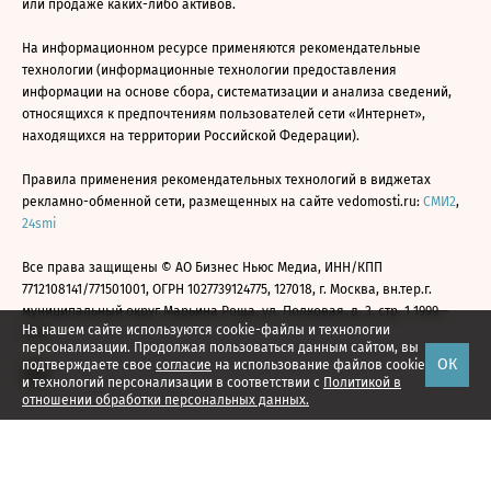
или продаже каких-либо активов.
На информационном ресурсе применяются рекомендательные
технологии (информационные технологии предоставления
информации на основе сбора, систематизации и анализа сведений,
относящихся к предпочтениям пользователей сети «Интернет»,
находящихся на территории Российской Федерации).
Правила применения рекомендательных технологий в виджетах
рекламно-обменной сети, размещенных на сайте vedomosti.ru:
СМИ2
,
24smi
Все права защищены © АО Бизнес Ньюс Медиа, ИНН/КПП
7712108141/771501001, ОГРН 1027739124775, 127018, г. Москва, вн.тер.г.
муниципальный округ Марьина Роща, ул. Полковая, д. 3, стр. 1 1999—
На нашем сайте используются cookie-файлы и технологии
2026
персонализации. Продолжая пользоваться данным сайтом, вы
ОК
подтверждаете свое
согласие
на использование файлов cookie
и технологий персонализации в соответствии с
Политикой в
отношении обработки персональных данных.