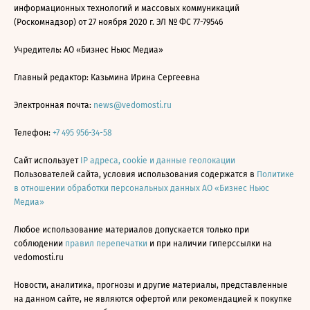
информационных технологий и массовых коммуникаций
(Роскомнадзор) от 27 ноября 2020 г. ЭЛ № ФС 77-79546
Учредитель: АО «Бизнес Ньюс Медиа»
Главный редактор: Казьмина Ирина Сергеевна
Электронная почта:
news@vedomosti.ru
Телефон:
+7 495 956-34-58
Сайт использует
IP адреса, cookie и данные геолокации
Пользователей сайта, условия использования содержатся в
Политике
в отношении обработки персональных данных АО «Бизнес Ньюс
Медиа»
Любое использование материалов допускается только при
соблюдении
правил перепечатки
и при наличии гиперссылки на
vedomosti.ru
Новости, аналитика, прогнозы и другие материалы, представленные
на данном сайте, не являются офертой или рекомендацией к покупке