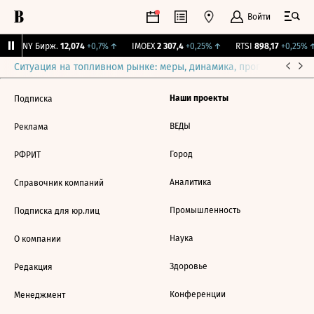
Войти
CNY Бирж.
12,074
+0,7%
↑
IMOEX
2 307,4
+0,25%
↑
RTSI
898,17
+0,25%
↑
Ситуация на топливном рынке: меры, динамика, прогнозы
Выб
Наши проекты
Подписка
ВЕДЫ
Реклама
Город
РФРИТ
Аналитика
Справочник компаний
Промышленность
Подписка для юр.лиц
Наука
О компании
Здоровье
Редакция
Конференции
Менеджмент