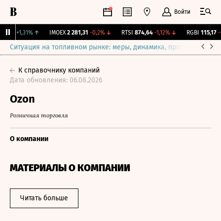
Войти
,239
+1,31%
↑
IMOEX
2 281,31
-0,2%
↓
RTSI
874,64
-1,12%
↓
RGBI
115,17
-0
Ситуация на топливном рынке: меры, динамика, прогнозы
Выб
К справочнику компаний
Дата обновления: 06.08.2026
Ozon
Розничная торговля
О компании
МАТЕРИАЛЫ О КОМПАНИИ
Читать больше