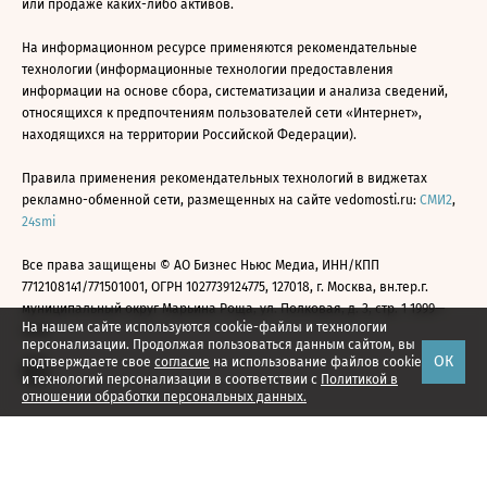
или продаже каких-либо активов.
На информационном ресурсе применяются рекомендательные
технологии (информационные технологии предоставления
информации на основе сбора, систематизации и анализа сведений,
относящихся к предпочтениям пользователей сети «Интернет»,
находящихся на территории Российской Федерации).
Правила применения рекомендательных технологий в виджетах
рекламно-обменной сети, размещенных на сайте vedomosti.ru:
СМИ2
,
24smi
Все права защищены © АО Бизнес Ньюс Медиа, ИНН/КПП
7712108141/771501001, ОГРН 1027739124775, 127018, г. Москва, вн.тер.г.
муниципальный округ Марьина Роща, ул. Полковая, д. 3, стр. 1 1999—
На нашем сайте используются cookie-файлы и технологии
2026
персонализации. Продолжая пользоваться данным сайтом, вы
ОК
подтверждаете свое
согласие
на использование файлов cookie
и технологий персонализации в соответствии с
Политикой в
отношении обработки персональных данных.