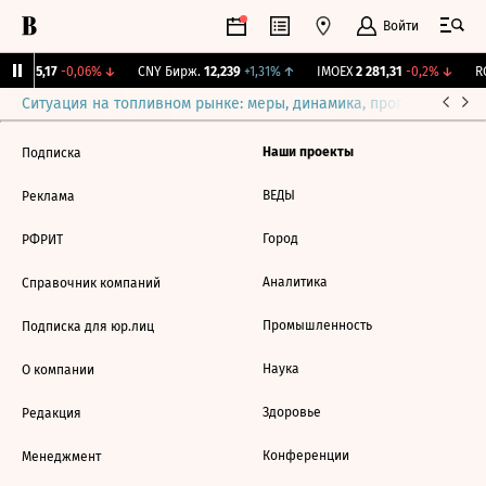
Войти
BI
115,17
-0,06%
↓
CNY Бирж.
12,239
+1,31%
↑
IMOEX
2 281,31
-0,2%
↓
RG
Ситуация на топливном рынке: меры, динамика, прогнозы
Выб
Наши проекты
Подписка
ВЕДЫ
Реклама
Город
РФРИТ
Аналитика
Справочник компаний
Промышленность
Подписка для юр.лиц
Наука
О компании
Здоровье
Редакция
Конференции
Менеджмент