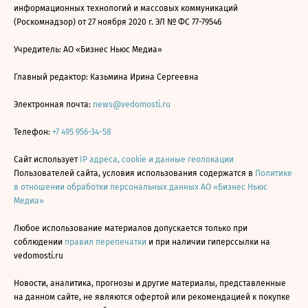
информационных технологий и массовых коммуникаций
(Роскомнадзор) от 27 ноября 2020 г. ЭЛ № ФС 77-79546
Учредитель: АО «Бизнес Ньюс Медиа»
Главный редактор: Казьмина Ирина Сергеевна
Электронная почта:
news@vedomosti.ru
Телефон:
+7 495 956-34-58
Сайт использует
IP адреса, cookie и данные геолокации
Пользователей сайта, условия использования содержатся в
Политике
в отношении обработки персональных данных АО «Бизнес Ньюс
Медиа»
Любое использование материалов допускается только при
соблюдении
правил перепечатки
и при наличии гиперссылки на
vedomosti.ru
Новости, аналитика, прогнозы и другие материалы, представленные
на данном сайте, не являются офертой или рекомендацией к покупке