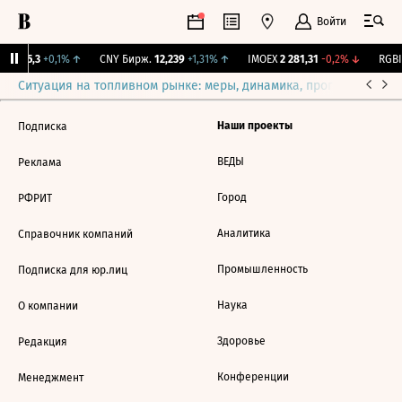
Войти
BI
115,3
+0,1%
↑
CNY Бирж.
12,239
+1,31%
↑
IMOEX
2 281,31
-0,2%
↓
RGBI
Ситуация на топливном рынке: меры, динамика, прогнозы
Выб
Наши проекты
Подписка
ВЕДЫ
Реклама
Город
РФРИТ
Аналитика
Справочник компаний
Промышленность
Подписка для юр.лиц
Наука
О компании
Здоровье
Редакция
Конференции
Менеджмент