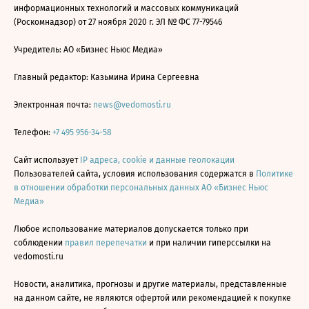
информационных технологий и массовых коммуникаций
(Роскомнадзор) от 27 ноября 2020 г. ЭЛ № ФС 77-79546
Учредитель: АО «Бизнес Ньюс Медиа»
Главный редактор: Казьмина Ирина Сергеевна
Электронная почта:
news@vedomosti.ru
Телефон:
+7 495 956-34-58
Сайт использует
IP адреса, cookie и данные геолокации
Пользователей сайта, условия использования содержатся в
Политике
в отношении обработки персональных данных АО «Бизнес Ньюс
Медиа»
Любое использование материалов допускается только при
соблюдении
правил перепечатки
и при наличии гиперссылки на
vedomosti.ru
Новости, аналитика, прогнозы и другие материалы, представленные
на данном сайте, не являются офертой или рекомендацией к покупке