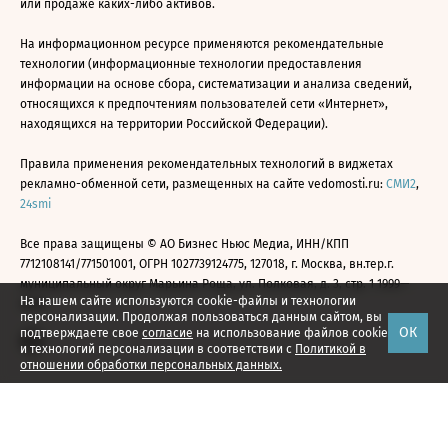
или продаже каких-либо активов.
На информационном ресурсе применяются рекомендательные
технологии (информационные технологии предоставления
информации на основе сбора, систематизации и анализа сведений,
относящихся к предпочтениям пользователей сети «Интернет»,
находящихся на территории Российской Федерации).
Правила применения рекомендательных технологий в виджетах
рекламно-обменной сети, размещенных на сайте vedomosti.ru:
СМИ2
,
24smi
Все права защищены © АО Бизнес Ньюс Медиа, ИНН/КПП
7712108141/771501001, ОГРН 1027739124775, 127018, г. Москва, вн.тер.г.
муниципальный округ Марьина Роща, ул. Полковая, д. 3, стр. 1 1999—
На нашем сайте используются cookie-файлы и технологии
2026
персонализации. Продолжая пользоваться данным сайтом, вы
ОК
подтверждаете свое
согласие
на использование файлов cookie
и технологий персонализации в соответствии с
Политикой в
отношении обработки персональных данных.