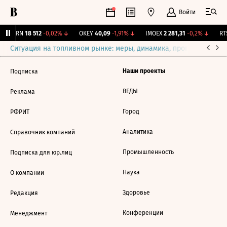
Войти
AKRN
18 512
-0,02%
↓
OKEY
40,09
-1,91%
↓
IMOEX
2 281,31
-0,2%
↓
RTS
Ситуация на топливном рынке: меры, динамика, прогнозы
Выб
Наши проекты
Подписка
ВЕДЫ
Реклама
Город
РФРИТ
Аналитика
Справочник компаний
Промышленность
Подписка для юр.лиц
Наука
О компании
Здоровье
Редакция
Конференции
Менеджмент