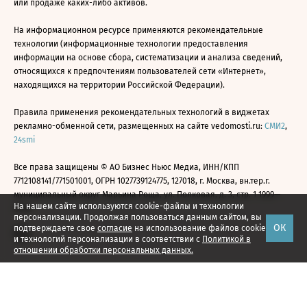
или продаже каких-либо активов.
На информационном ресурсе применяются рекомендательные
технологии (информационные технологии предоставления
информации на основе сбора, систематизации и анализа сведений,
относящихся к предпочтениям пользователей сети «Интернет»,
находящихся на территории Российской Федерации).
Правила применения рекомендательных технологий в виджетах
рекламно-обменной сети, размещенных на сайте vedomosti.ru:
СМИ2
,
24smi
Все права защищены © АО Бизнес Ньюс Медиа, ИНН/КПП
7712108141/771501001, ОГРН 1027739124775, 127018, г. Москва, вн.тер.г.
муниципальный округ Марьина Роща, ул. Полковая, д. 3, стр. 1 1999—
На нашем сайте используются cookie-файлы и технологии
2026
персонализации. Продолжая пользоваться данным сайтом, вы
ОК
подтверждаете свое
согласие
на использование файлов cookie
и технологий персонализации в соответствии с
Политикой в
отношении обработки персональных данных.