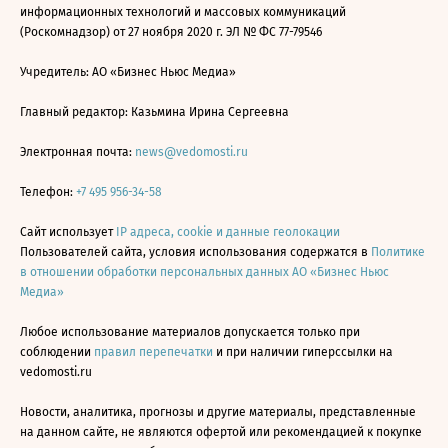
информационных технологий и массовых коммуникаций
(Роскомнадзор) от 27 ноября 2020 г. ЭЛ № ФС 77-79546
Учредитель: АО «Бизнес Ньюс Медиа»
Главный редактор: Казьмина Ирина Сергеевна
Электронная почта:
news@vedomosti.ru
Телефон:
+7 495 956-34-58
Сайт использует
IP адреса, cookie и данные геолокации
Пользователей сайта, условия использования содержатся в
Политике
в отношении обработки персональных данных АО «Бизнес Ньюс
Медиа»
Любое использование материалов допускается только при
соблюдении
правил перепечатки
и при наличии гиперссылки на
vedomosti.ru
Новости, аналитика, прогнозы и другие материалы, представленные
на данном сайте, не являются офертой или рекомендацией к покупке