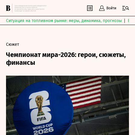
Войти
Ситуация на топливном рынке: меры, динамика, прогнозы
Выб
Сюжет
Чемпионат мира-2026: герои, сюжеты,
финансы