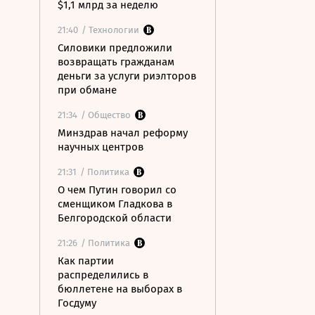
$1,1 млрд за неделю
21:40
/ Технологии
Силовики предложили
возвращать гражданам
деньги за услуги риэлторов
при обмане
21:34
/ Общество
Минздрав начал реформу
научных центров
21:31
/ Политика
О чем Путин говорил со
сменщиком Гладкова в
Белгородской области
21:26
/ Политика
Как партии
распределились в
бюллетене на выборах в
Госдуму