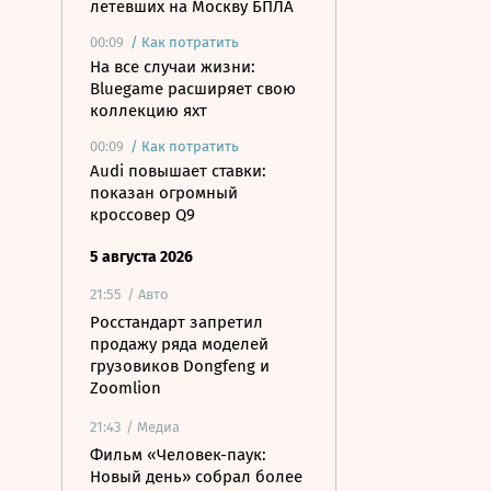
летевших на Москву БПЛА
00:09
/
Как потратить
На все случаи жизни:
Bluegame расширяет свою
коллекцию яхт
00:09
/
Как потратить
Audi повышает ставки:
показан огромный
кроссовер Q9
5 августа 2026
21:55
/ Авто
Росстандарт запретил
продажу ряда моделей
грузовиков Dongfeng и
Zoomlion
21:43
/ Медиа
Фильм «Человек-паук:
Новый день» собрал более