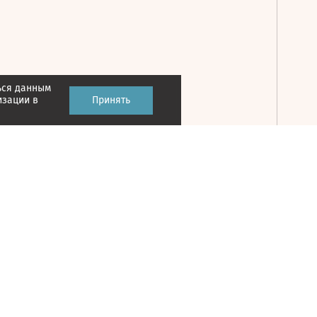
ься данным
Принять
изации в