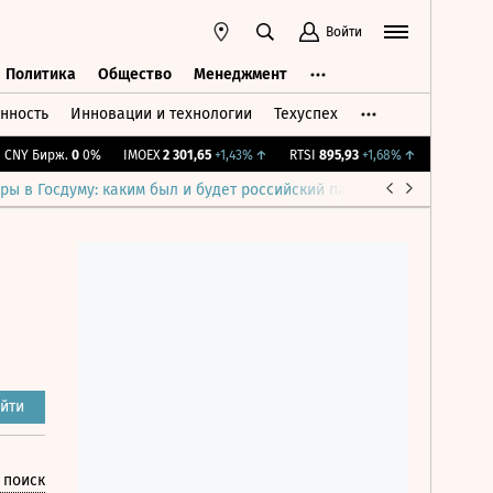
Войти
Политика
Общество
Менеджмент
нность
Инновации и технологии
Техуспех
ть
Политика
Общество
Менеджмент
Y Бирж.
0
0%
IMOEX
2 301,65
+1,43%
↑
RTSI
895,93
+1,68%
↑
RGBI
115,37
ры в Госдуму: каким был и будет российский парламент
Война н
йти
 поиск