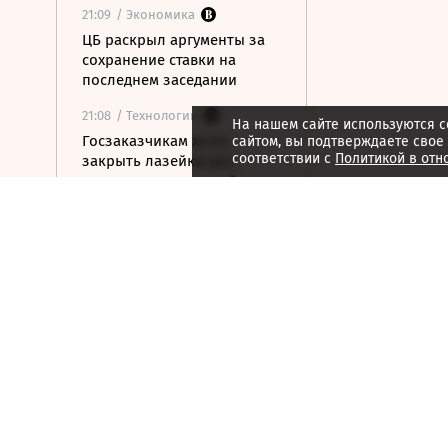
21:09
/ Экономика
ЦБ раскрыл аргументы за
сохранение ставки на
последнем заседании
21:08
/ Технологии
На нашем сайте используются c
Госзаказчикам хотят
сайтом, вы подтверждаете свое
соответствии с
Политикой в отн
закрыть лазейки для
закупок иностранной
электроники
21:07
/ Недвижимость
В Московском регионе
растет число доступных для
аренды элитных коттеджей
21:06
/ Медиа
Книжная сеть
«Республика» сменила
владельцев
21:05
/ Недвижимость