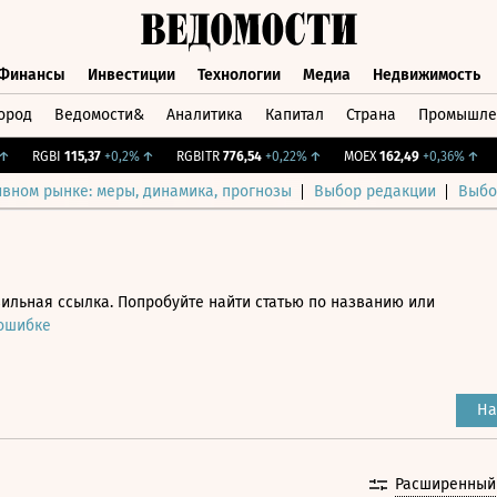
Финансы
Инвестиции
Технологии
Медиа
Недвижимость
ород
Ведомости&
Аналитика
Капитал
Страна
Промышле
а
Финансы
Инвестиции
Технологии
Медиа
Недвижимос
RGBI
115,37
+0,2%
↑
RGBITR
776,54
+0,22%
↑
MOEX
162,49
+0,36%
↑
CN
ивном рынке: меры, динамика, прогнозы
Выбор редакции
Выбо
ильная ссылка. Попробуйте найти статью по названию или
 ошибке
На
Расширенный