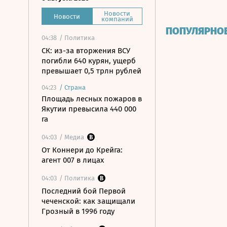
Новости
Новости
компаний
ПОПУЛЯРНО
04:38
/ Политика
СК: из-за вторжения ВСУ
погибли 640 курян, ущерб
превышает 0,5 трлн рублей
04:23
/
Страна
Площадь лесных пожаров в
Якутии превысила 440 000
га
04:03
/ Медиа
От Коннери до Крейга:
агент 007 в лицах
04:03
/ Политика
Последний бой Первой
чеченской: как защищали
Грозный в 1996 году