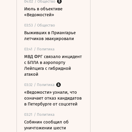
04:02
/ Общество
Июль в объективе
«Ведомостей»
03:53
/ Общество
Выживших в Приангарье
летчиков эвакуировали
03:41
/ Политика
МВД ФРГ связало инцидент
с БПЛА в аэропорту
Лейпцига с гибридной
атакой
03:32
/ Политика
«Ведомости» узнали, что
означает отказ кандидатов
в Петербурге от соцсетей
03:21
/ Политика
Собянин сообщил об
уничтожении шести