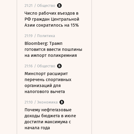
21:21
/ Общество
Число рабочих въездов в
РФ граждан Центральной
Азии сократилось на 15%
21:19
/ Политика
Bloomberg: Трамп
готовится ввести пошлины
на импорт поликремния
21:16
/ Общество
Минспорт расширит
перечень спортивных
организаций для
налогового вычета
21:10
/ Экономика
Почему нефтегазовые
доходы бюджета в июле
достигли максимума с
начала года