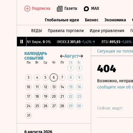
Подписка
Газета
MAX
Глобальные идеи
Бизнес
Экономика
ВЕДЫ
Правила торговли
Идеи управления
Г
Глобальные идеи
Бизнес
Экономик
0,36%
↑
CNY Бирж.
0
0%
IMOEX
2 301,65
+1,43%
↑
RTSI
895,93
+1,68%
↑
Ситуация на топл
КАЛЕНДАРЬ
Август
СОБЫТИЙ
Пн
Вт
Ср
Чт
Пт
Сб
Вс
404
1
2
3
4
5
6
7
8
9
Возможно, неправ
сообщите нам об
10
11
12
13
14
15
16
17
18
19
20
21
22
23
24
25
26
27
28
29
30
Сейчас ищут:
31
6 августа 2026