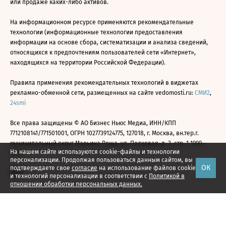
или продаже каких-либо активов.
На информационном ресурсе применяются рекомендательные
технологии (информационные технологии предоставления
информации на основе сбора, систематизации и анализа сведений,
относящихся к предпочтениям пользователей сети «Интернет»,
находящихся на территории Российской Федерации).
Правила применения рекомендательных технологий в виджетах
рекламно-обменной сети, размещенных на сайте vedomosti.ru:
СМИ2
,
24smi
Все права защищены © АО Бизнес Ньюс Медиа, ИНН/КПП
7712108141/771501001, ОГРН 1027739124775, 127018, г. Москва, вн.тер.г.
муниципальный округ Марьина Роща, ул. Полковая, д. 3, стр. 1 1999—
На нашем сайте используются cookie-файлы и технологии
2026
персонализации. Продолжая пользоваться данным сайтом, вы
ОК
подтверждаете свое
согласие
на использование файлов cookie
и технологий персонализации в соответствии с
Политикой в
отношении обработки персональных данных.