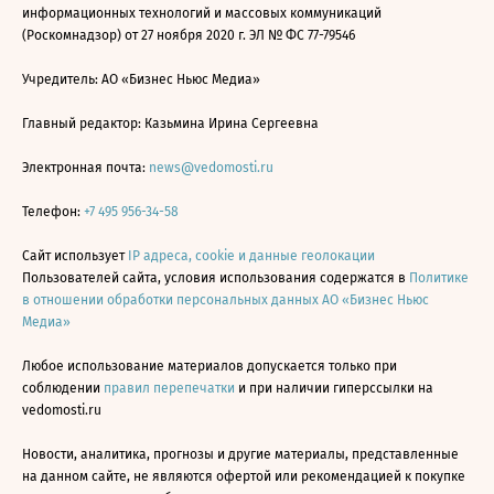
информационных технологий и массовых коммуникаций
(Роскомнадзор) от 27 ноября 2020 г. ЭЛ № ФС 77-79546
Учредитель: АО «Бизнес Ньюс Медиа»
Главный редактор: Казьмина Ирина Сергеевна
Электронная почта:
news@vedomosti.ru
Телефон:
+7 495 956-34-58
Сайт использует
IP адреса, cookie и данные геолокации
Пользователей сайта, условия использования содержатся в
Политике
в отношении обработки персональных данных АО «Бизнес Ньюс
Медиа»
Любое использование материалов допускается только при
соблюдении
правил перепечатки
и при наличии гиперссылки на
vedomosti.ru
Новости, аналитика, прогнозы и другие материалы, представленные
на данном сайте, не являются офертой или рекомендацией к покупке