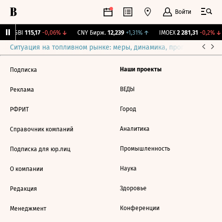
Войти
RGBI
115,17
-0,06%
↓
CNY Бирж.
12,239
+1,31%
↑
IMOEX
2 281,31
-0,2%
↓
Ситуация на топливном рынке: меры, динамика, прогнозы
Выб
Наши проекты
Подписка
ВЕДЫ
Реклама
Город
РФРИТ
Аналитика
Справочник компаний
Промышленность
Подписка для юр.лиц
Наука
О компании
Здоровье
Редакция
Конференции
Менеджмент