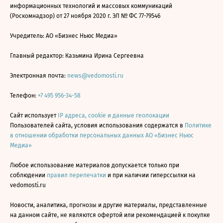
информационных технологий и массовых коммуникаций
(Роскомнадзор) от 27 ноября 2020 г. ЭЛ № ФС 77-79546
Учредитель: АО «Бизнес Ньюс Медиа»
Главный редактор: Казьмина Ирина Сергеевна
Электронная почта:
news@vedomosti.ru
Телефон:
+7 495 956-34-58
Сайт использует
IP адреса, cookie и данные геолокации
Пользователей сайта, условия использования содержатся в
Политике
в отношении обработки персональных данных АО «Бизнес Ньюс
Медиа»
Любое использование материалов допускается только при
соблюдении
правил перепечатки
и при наличии гиперссылки на
vedomosti.ru
Новости, аналитика, прогнозы и другие материалы, представленные
на данном сайте, не являются офертой или рекомендацией к покупке