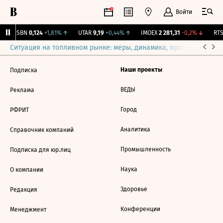
Войти
USBN
0,124
+1,81%
↑
UTAR
9,19
+0,44%
↑
IMOEX
2 281,31
-0,2%
↓
RTSI
Ситуация на топливном рынке: меры, динамика, прогнозы
Выб
Наши проекты
Подписка
ВЕДЫ
Реклама
Город
РФРИТ
Аналитика
Справочник компаний
Промышленность
Подписка для юр.лиц
Наука
О компании
Здоровье
Редакция
Конференции
Менеджмент