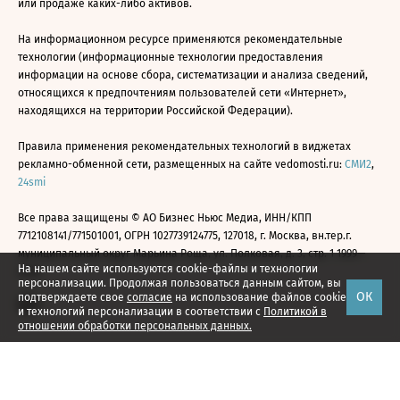
или продаже каких-либо активов.
На информационном ресурсе применяются рекомендательные
технологии (информационные технологии предоставления
информации на основе сбора, систематизации и анализа сведений,
относящихся к предпочтениям пользователей сети «Интернет»,
находящихся на территории Российской Федерации).
Правила применения рекомендательных технологий в виджетах
рекламно-обменной сети, размещенных на сайте vedomosti.ru:
СМИ2
,
24smi
Все права защищены © АО Бизнес Ньюс Медиа, ИНН/КПП
7712108141/771501001, ОГРН 1027739124775, 127018, г. Москва, вн.тер.г.
муниципальный округ Марьина Роща, ул. Полковая, д. 3, стр. 1 1999—
На нашем сайте используются cookie-файлы и технологии
2026
персонализации. Продолжая пользоваться данным сайтом, вы
ОК
подтверждаете свое
согласие
на использование файлов cookie
и технологий персонализации в соответствии с
Политикой в
отношении обработки персональных данных.