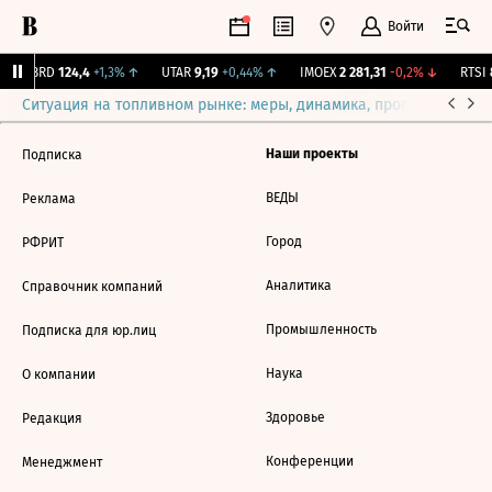
Войти
ABRD
124,4
+1,3%
↑
UTAR
9,19
+0,44%
↑
IMOEX
2 281,31
-0,2%
↓
RTSI
8
Ситуация на топливном рынке: меры, динамика, прогнозы
Выб
Наши проекты
Подписка
ВЕДЫ
Реклама
Город
РФРИТ
Аналитика
Справочник компаний
Промышленность
Подписка для юр.лиц
Наука
О компании
Здоровье
Редакция
Конференции
Менеджмент