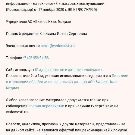
информационных технологий и массовых коммуникаций
(Роскомнадзор) от 27 ноября 2020 г. ЭЛ № ФС 77-79546
Учредитель: АО «Бизнес Ньюс Медиа»
Главный редактор: Казьмина Ирина Сергеевна
Электронная почта:
news@vedomosti.ru
Телефон:
+7 495 956-34-58
Сайт использует
IP адреса, cookie и данные геолокации
Пользователей сайта, условия использования содержатся в
Политике
в отношении обработки персональных данных АО «Бизнес Ньюс
Медиа»
Любое использование материалов допускается только при
соблюдении
правил перепечатки
и при наличии гиперссылки на
vedomosti.ru
Новости, аналитика, прогнозы и другие материалы, представленные
на данном сайте, не являются офертой или рекомендацией к покупке