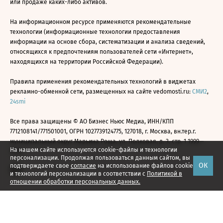
или продаже каких-либо активов.
На информационном ресурсе применяются рекомендательные
технологии (информационные технологии предоставления
информации на основе сбора, систематизации и анализа сведений,
относящихся к предпочтениям пользователей сети «Интернет»,
находящихся на территории Российской Федерации).
Правила применения рекомендательных технологий в виджетах
рекламно-обменной сети, размещенных на сайте vedomosti.ru:
СМИ2
,
24smi
Все права защищены © АО Бизнес Ньюс Медиа, ИНН/КПП
7712108141/771501001, ОГРН 1027739124775, 127018, г. Москва, вн.тер.г.
муниципальный округ Марьина Роща, ул. Полковая, д. 3, стр. 1 1999—
На нашем сайте используются cookie-файлы и технологии
2026
персонализации. Продолжая пользоваться данным сайтом, вы
ОК
подтверждаете свое
согласие
на использование файлов cookie
и технологий персонализации в соответствии с
Политикой в
отношении обработки персональных данных.