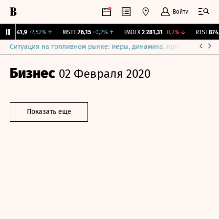
Войти
KEY
41,9
+2,52%
↑
MSTT
76,15
+0,2%
↑
IMOEX
2 281,31
-0,2%
↓
RTSI
874,6
Ситуация на топливном рынке: меры, динамика, прогнозы
Выб
Бизнес
02 Февраля 2020
Показать еще