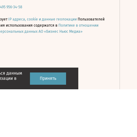
 495 956-34-58
ьзует
IP адреса, cookie и данные геолокации
Пользователей
овия использования содержатся в
Политике в отношении
персональных данных АО «Бизнес Ньюс Медиа»
ься данным
Принять
изации в