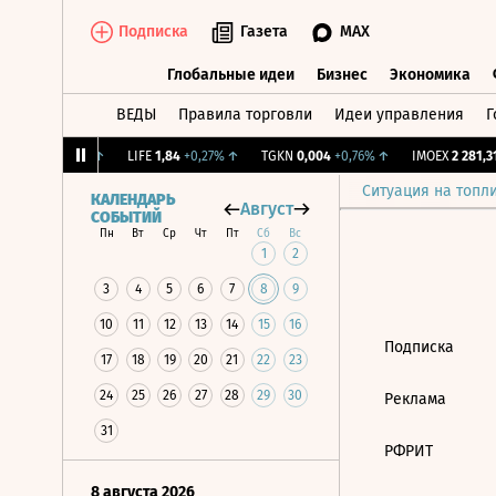
Подписка
Газета
MAX
Глобальные идеи
Бизнес
Экономика
ВЕДЫ
Правила торговли
Идеи управления
Г
Глобальные идеи
Бизнес
Экономик
12,239
+1,31%
↑
LIFE
1,84
+0,27%
↑
TGKN
0,004
+0,76%
↑
IMOEX
2 281,31
Ситуация на топл
КАЛЕНДАРЬ
Август
СОБЫТИЙ
Пн
Вт
Ср
Чт
Пт
Сб
Вс
1
2
3
4
5
6
7
8
9
10
11
12
13
14
15
16
Подписка
17
18
19
20
21
22
23
24
25
26
27
28
29
30
Реклама
31
РФРИТ
8 августа 2026