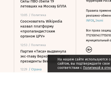
Силы ПВО сбили 19
территории Росс
летевших на Москву БПЛА
Правила примене
13:05
/ Политика
рекламно-обменно
INFOX
,
24smi
Сооснователь Wikipedia
назвал платформу
Все права защищ
«пропагандистским
7712108141/7715010
органом ЦРУ»
муниципальный окр
12:53
/ Политика
Партия «Тиса» выдвинула
экс-главу Верховного суда в
На нашем сайте используются c
президенты Венгрии
сайтом, вы подтверждаете свое
соответствии с
Политикой в отн
12:29
/
Страна
ВСУ атаковали грузовик в
Белгородской области,
пострадали три человека
12:19
/ Политика
У побережья Турции
обнаружили дрон без
взрывчатки