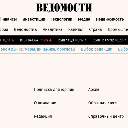
Финансы
Инвестиции
Технологии
Медиа
Недвижимость
ород
Ведомости&
Аналитика
Капитал
Страна
Промышле
а
Финансы
Инвестиции
Технологии
Медиа
Недвижимос
-0,2%
↓
RTSI
874,64
-1,12%
↓
RGBI
115,3
+0,1%
↑
RGBITR
777,12
+0,2%
↑
ивном рынке: меры, динамика, прогнозы
Выбор редакции
Выбо
Подписка для юр.лиц
Архив
О компании
Обратная связь
Редакция
Справочный центр