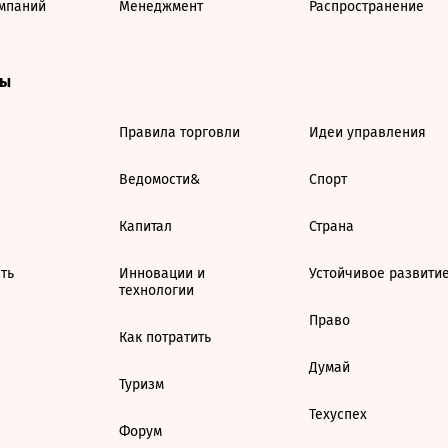
мпаний
Менеджмент
Распространение
ты
Правила торговли
Идеи управления
Ведомости&
Спорт
Капитал
Страна
ть
Инновации и
Устойчивое развити
технологии
Право
Как потратить
Думай
Туризм
Техуспех
Форум