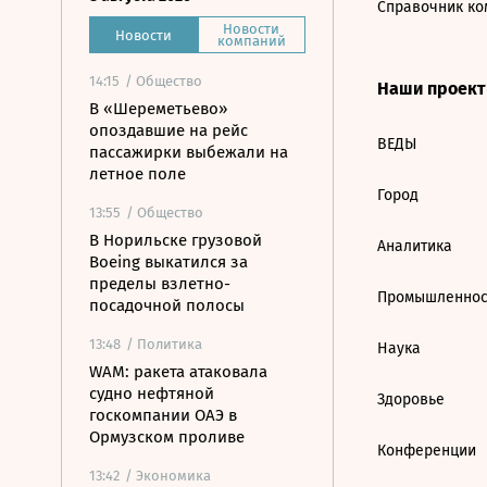
Справочник ко
Новости
Новости
компаний
14:15
/ Общество
Наши проек
В «Шереметьево»
опоздавшие на рейс
ВЕДЫ
пассажирки выбежали на
летное поле
Город
13:55
/ Общество
В Норильске грузовой
Аналитика
Boeing выкатился за
пределы взлетно-
Промышленнос
посадочной полосы
13:48
/ Политика
Наука
WAM: ракета атаковала
судно нефтяной
Здоровье
госкомпании ОАЭ в
Ормузском проливе
Конференции
13:42
/ Экономика