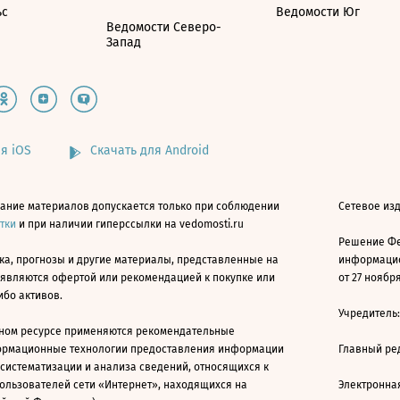
ьс
Ведомости Юг
Ведомости Северо-
Запад
я iOS
Скачать для Android
ание материалов допускается только при соблюдении
Сетевое изд
атки
и при наличии гиперссылки на vedomosti.ru
Решение Фе
ка, прогнозы и другие материалы, представленные на
информацио
 являются офертой или рекомендацией к покупке или
от 27 ноября
ибо активов.
Учредитель
ном ресурсе применяются рекомендательные
ормационные технологии предоставления информации
Главный ре
 систематизации и анализа сведений, относящихся к
ользователей сети «Интернет», находящихся на
Электронна