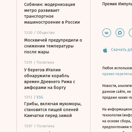
Премия Импул
Собянин: модернизация
метро развивает
транспортное
машиностроение в России
13:30
/ Общество
Москвичей предупредили о
снижении температуры
Скачать дл
после жары
13:19
/ Политика
Любое использов
У берегов Италии
правил перепеч
обнаружили корабль
времен Древнего Рима с
Новости, аналити
амфорами на борту
данном сайте, не
13:13
/
ESG
продаже каких-л
Грибы, включая мухоморы,
становятся пищей оленей
На информацион
Камчатки перед зимой
технологии (инф
на основе сбора,
13:07
/ Политика
предпочтениям п