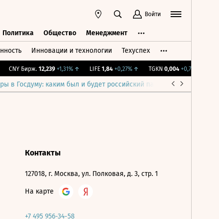
Войти
Политика
Общество
Менеджмент
нность
Инновации и технологии
Техуспех
ть
Политика
Общество
Менеджмент
CNY Бирж.
12,239
+1,31%
↑
LIFE
1,84
+0,27%
↑
TGKN
0,004
+0,76%
↑
IM
ры в Госдуму: каким был и будет российский парламент
Война н
Контакты
127018, г. Москва, ул. Полковая, д. 3, стр. 1
На карте
+7 495 956-34-58