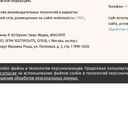
ийской Федерации).
Телефон:
+7
ния рекомендательных технологий в виджетах
й сети, размещенных на сайте vedomosti.ru:
СМИ2
,
Сайт испол
сайта, усл
обработки 
ены © АО Бизнес Ньюс Медиа, ИНН/КПП
01, ОГРН 1027739124775, 127018, г. Москва, вн.тер.г.
уг Марьина Роща, ул. Полковая, д. 3, стр. 1 1999—2026
ookie-файлы и технологии персонализации. Продолжая пользоват
согласие
на использование файлов cookie и технологий персонал
ошении обработки персональных данных.