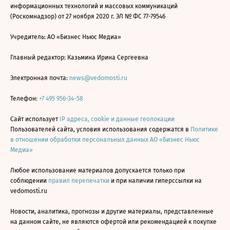
информационных технологий и массовых коммуникаций
(Роскомнадзор) от 27 ноября 2020 г. ЭЛ № ФС 77-79546
Учредитель: АО «Бизнес Ньюс Медиа»
Главный редактор: Казьмина Ирина Сергеевна
Электронная почта:
news@vedomosti.ru
Телефон:
+7 495 956-34-58
Сайт использует
IP адреса, cookie и данные геолокации
Пользователей сайта, условия использования содержатся в
Политике
в отношении обработки персональных данных АО «Бизнес Ньюс
Медиа»
Любое использование материалов допускается только при
соблюдении
правил перепечатки
и при наличии гиперссылки на
vedomosti.ru
Новости, аналитика, прогнозы и другие материалы, представленные
на данном сайте, не являются офертой или рекомендацией к покупке