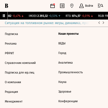
Войти
ж.
12,182
-0,47%
↓
IMOEX
2 293,32
+0,53%
↑
RTSI
874,57
-0,01%
↓
RGBI
115
Ситуация на топливном рынке: меры, динамика, прогнозы
Выб
Наши проекты
Подписка
ВЕДЫ
Реклама
Город
РФРИТ
Аналитика
Справочник компаний
Промышленность
Подписка для юр.лиц
Наука
О компании
Здоровье
Редакция
Конференции
Менеджмент