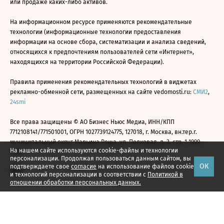
или продаже каких-либо активов.
На информационном ресурсе применяются рекомендательные
технологии (информационные технологии предоставления
информации на основе сбора, систематизации и анализа сведений,
относящихся к предпочтениям пользователей сети «Интернет»,
находящихся на территории Российской Федерации).
Правила применения рекомендательных технологий в виджетах
рекламно-обменной сети, размещенных на сайте vedomosti.ru:
СМИ2
,
24smi
Все права защищены © АО Бизнес Ньюс Медиа, ИНН/КПП
7712108141/771501001, ОГРН 1027739124775, 127018, г. Москва, вн.тер.г.
муниципальный округ Марьина Роща, ул. Полковая, д. 3, стр. 1 1999—
На нашем сайте используются cookie-файлы и технологии
2026
персонализации. Продолжая пользоваться данным сайтом, вы
ОК
подтверждаете свое
согласие
на использование файлов cookie
и технологий персонализации в соответствии с
Политикой в
отношении обработки персональных данных.