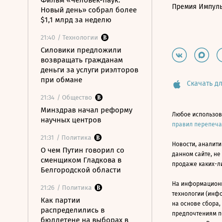
Фильм «Человек-паук:
Премия Импул
Новый день» собрал более
$1,1 млрд за неделю
21:40
/ Технологии
Силовики предложили
возвращать гражданам
деньги за услуги риэлторов
при обмане
Скачать дл
21:34
/ Общество
Минздрав начал реформу
Любое использов
научных центров
правил перепеч
21:31
/ Политика
Новости, аналити
О чем Путин говорил со
данном сайте, не
сменщиком Гладкова в
продаже каких-л
Белгородской области
На информацион
21:26
/ Политика
технологии (инф
Как партии
на основе сбора,
распределились в
предпочтениям п
бюллетене на выборах в