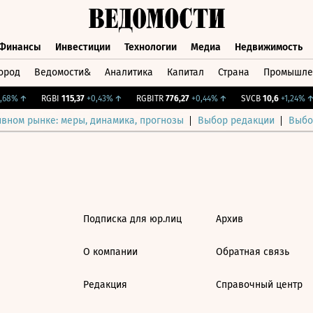
Финансы
Инвестиции
Технологии
Медиа
Недвижимость
ород
Ведомости&
Аналитика
Капитал
Страна
Промышле
а
Финансы
Инвестиции
Технологии
Медиа
Недвижимос
68%
↑
RGBI
115,37
+0,43%
↑
RGBITR
776,27
+0,44%
↑
SVCB
10,6
+1,24%
↑
ивном рынке: меры, динамика, прогнозы
Выбор редакции
Выбо
Подписка для юр.лиц
Архив
О компании
Обратная связь
Редакция
Справочный центр