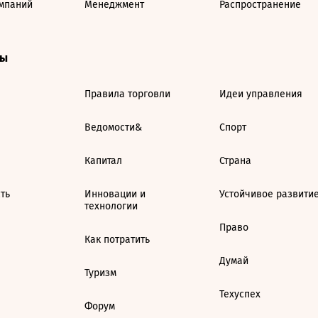
мпаний
Менеджмент
Распространение
ты
Правила торговли
Идеи управления
Ведомости&
Спорт
Капитал
Страна
ть
Инновации и
Устойчивое развити
технологии
Право
Как потратить
Думай
Туризм
Техуспех
Форум