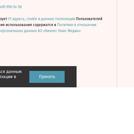
 495 956-34-58
ьзует
IP адреса, cookie и данные геолокации
Пользователей
овия использования содержатся в
Политике в отношении
персональных данных АО «Бизнес Ньюс Медиа»
ься данным
Принять
изации в