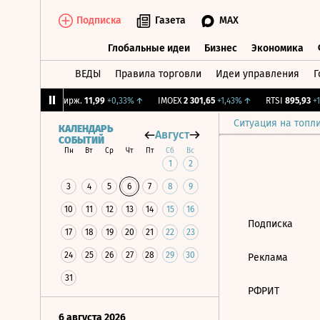
Подписка
Газета
MAX
Глобальные идеи
Бизнес
Экономика
ВЕДЫ
Правила торговли
Идеи управления
Г
Глобальные идеи
Бизнес
Экономик
24%
↑
CNY Бирж.
11,99
+0,33%
↑
IMOEX
2 301,65
+1,43%
↑
RTSI
895,93
+1,
Ситуация на топл
КАЛЕНДАРЬ
Август
СОБЫТИЙ
Пн
Вт
Ср
Чт
Пт
Сб
Вс
1
2
3
4
5
6
7
8
9
10
11
12
13
14
15
16
Подписка
17
18
19
20
21
22
23
24
25
26
27
28
29
30
Реклама
31
РФРИТ
6 августа 2026