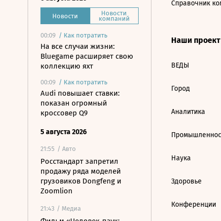
Справочник ко
Новости
Новости
компаний
00:09
/
Как потратить
Наши проек
На все случаи жизни:
Bluegame расширяет свою
ВЕДЫ
коллекцию яхт
00:09
/
Как потратить
Город
Audi повышает ставки:
показан огромный
Аналитика
кроссовер Q9
5 августа 2026
Промышленнос
21:55
/ Авто
Наука
Росстандарт запретил
продажу ряда моделей
грузовиков Dongfeng и
Здоровье
Zoomlion
Конференции
21:43
/ Медиа