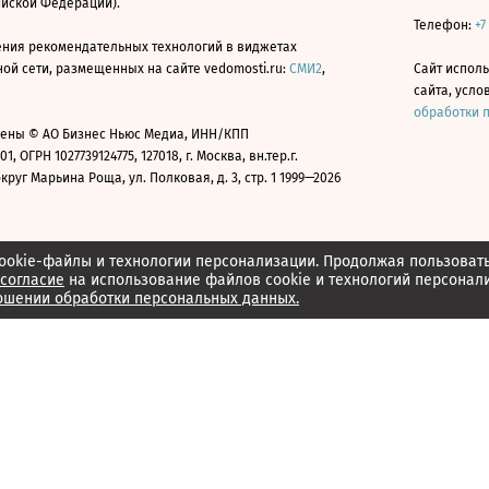
ийской Федерации).
Телефон:
+7
ния рекомендательных технологий в виджетах
й сети, размещенных на сайте vedomosti.ru:
СМИ2
,
Сайт испол
сайта, усл
обработки 
ены © АО Бизнес Ньюс Медиа, ИНН/КПП
01, ОГРН 1027739124775, 127018, г. Москва, вн.тер.г.
уг Марьина Роща, ул. Полковая, д. 3, стр. 1 1999—2026
ookie-файлы и технологии персонализации. Продолжая пользоват
согласие
на использование файлов cookie и технологий персонал
ошении обработки персональных данных.