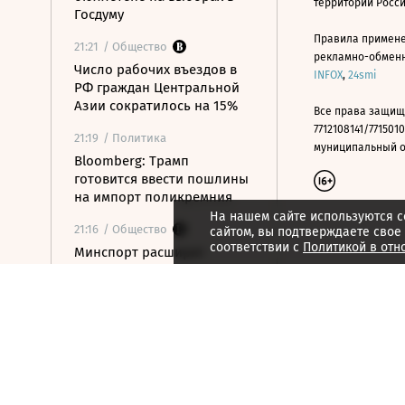
территории Росс
Госдуму
Правила примене
21:21
/ Общество
рекламно-обменно
Число рабочих въездов в
INFOX
,
24smi
РФ граждан Центральной
Азии сократилось на 15%
Все права защищ
7712108141/7715010
21:19
/ Политика
муниципальный окр
Bloomberg: Трамп
готовится ввести пошлины
на импорт поликремния
На нашем сайте используются c
21:16
/ Общество
сайтом, вы подтверждаете свое
соответствии с
Политикой в отн
Минспорт расширит
перечень спортивных
организаций для
налогового вычета
21:10
/ Экономика
Почему нефтегазовые
доходы бюджета в июле
достигли максимума с