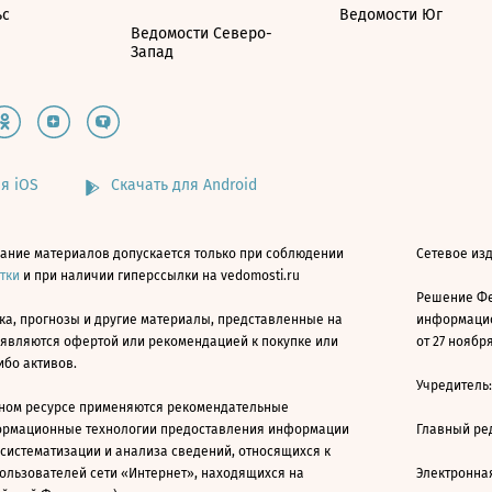
ьс
Ведомости Юг
Ведомости Северо-
Запад
я iOS
Скачать для Android
ание материалов допускается только при соблюдении
Сетевое изд
атки
и при наличии гиперссылки на vedomosti.ru
Решение Фе
ка, прогнозы и другие материалы, представленные на
информацио
 являются офертой или рекомендацией к покупке или
от 27 ноября
ибо активов.
Учредитель
ном ресурсе применяются рекомендательные
ормационные технологии предоставления информации
Главный ре
 систематизации и анализа сведений, относящихся к
ользователей сети «Интернет», находящихся на
Электронна