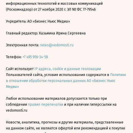
информационных технологий и массовых коммуникаций
(Роскомнадзор) от 27 ноября 2020 г. ЭЛ № ФС 77-79546
Учредитель: АО «Бизнес Ньюс Медиа»
Главный редактор: Казьмина Ирина Сергеевна
Электронная почта:
news@vedomosti.ru
Телефон:
+7 495 956-34-58
Сайт использует
IP адреса, cookie и данные геолокации
Пользователей сайта, условия использования содержатся в
Политике
в отношении обработки персональных данных АО «Бизнес Ньюс
Медиа»
Любое использование материалов допускается только при
соблюдении
правил перепечатки
и при наличии гиперссылки на
vedomosti.ru
Новости, аналитика, прогнозы и другие материалы, представленные
на данном сайте, не являются офертой или рекомендацией к покупке