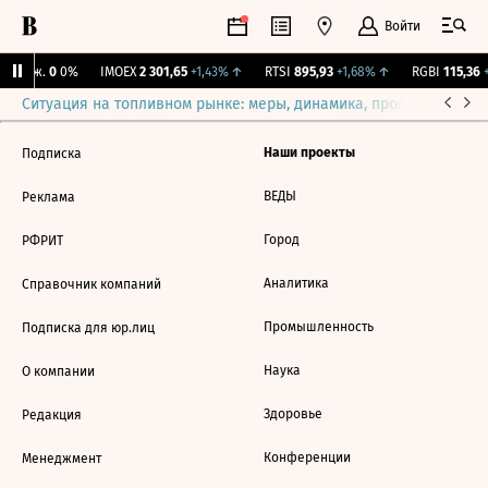
Войти
 Бирж.
0
0%
IMOEX
2 301,65
+1,43%
↑
RTSI
895,93
+1,68%
↑
RGBI
115,36
+
Ситуация на топливном рынке: меры, динамика, прогнозы
Выб
Наши проекты
Подписка
ВЕДЫ
Реклама
Город
РФРИТ
Аналитика
Справочник компаний
Промышленность
Подписка для юр.лиц
Наука
О компании
Здоровье
Редакция
Конференции
Менеджмент