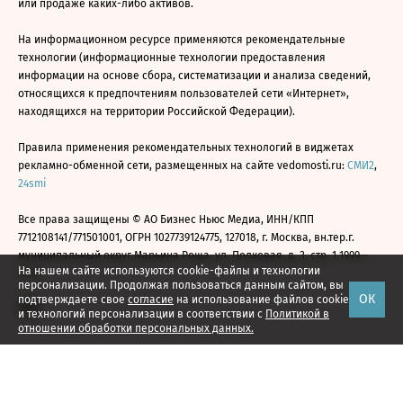
или продаже каких-либо активов.
На информационном ресурсе применяются рекомендательные
технологии (информационные технологии предоставления
информации на основе сбора, систематизации и анализа сведений,
относящихся к предпочтениям пользователей сети «Интернет»,
находящихся на территории Российской Федерации).
Правила применения рекомендательных технологий в виджетах
рекламно-обменной сети, размещенных на сайте vedomosti.ru:
СМИ2
,
24smi
Все права защищены © АО Бизнес Ньюс Медиа, ИНН/КПП
7712108141/771501001, ОГРН 1027739124775, 127018, г. Москва, вн.тер.г.
муниципальный округ Марьина Роща, ул. Полковая, д. 3, стр. 1 1999—
На нашем сайте используются cookie-файлы и технологии
2026
персонализации. Продолжая пользоваться данным сайтом, вы
ОК
подтверждаете свое
согласие
на использование файлов cookie
и технологий персонализации в соответствии с
Политикой в
отношении обработки персональных данных.