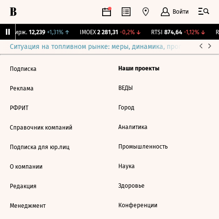
Войти
NY Бирж.
12,239
+1,31%
↑
IMOEX
2 281,31
-0,2%
↓
RTSI
874,64
-1,12%
↓
R
Ситуация на топливном рынке: меры, динамика, прогнозы
Выб
Наши проекты
Подписка
ВЕДЫ
Реклама
Город
РФРИТ
Аналитика
Справочник компаний
Промышленность
Подписка для юр.лиц
Наука
О компании
Здоровье
Редакция
Конференции
Менеджмент