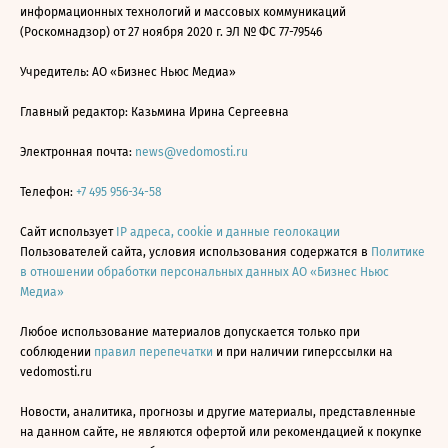
информационных технологий и массовых коммуникаций
(Роскомнадзор) от 27 ноября 2020 г. ЭЛ № ФС 77-79546
Учредитель: АО «Бизнес Ньюс Медиа»
Главный редактор: Казьмина Ирина Сергеевна
Электронная почта:
news@vedomosti.ru
Телефон:
+7 495 956-34-58
Сайт использует
IP адреса, cookie и данные геолокации
Пользователей сайта, условия использования содержатся в
Политике
в отношении обработки персональных данных АО «Бизнес Ньюс
Медиа»
Любое использование материалов допускается только при
соблюдении
правил перепечатки
и при наличии гиперссылки на
vedomosti.ru
Новости, аналитика, прогнозы и другие материалы, представленные
на данном сайте, не являются офертой или рекомендацией к покупке