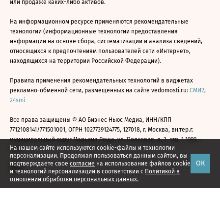
или продаже каких-либо активов.
На информационном ресурсе применяются рекомендательные
технологии (информационные технологии предоставления
информации на основе сбора, систематизации и анализа сведений,
относящихся к предпочтениям пользователей сети «Интернет»,
находящихся на территории Российской Федерации).
Правила применения рекомендательных технологий в виджетах
рекламно-обменной сети, размещенных на сайте vedomosti.ru:
СМИ2
,
24smi
Все права защищены © АО Бизнес Ньюс Медиа, ИНН/КПП
7712108141/771501001, ОГРН 1027739124775, 127018, г. Москва, вн.тер.г.
муниципальный округ Марьина Роща, ул. Полковая, д. 3, стр. 1 1999—
На нашем сайте используются cookie-файлы и технологии
2026
персонализации. Продолжая пользоваться данным сайтом, вы
ОК
подтверждаете свое
согласие
на использование файлов cookie
и технологий персонализации в соответствии с
Политикой в
отношении обработки персональных данных.