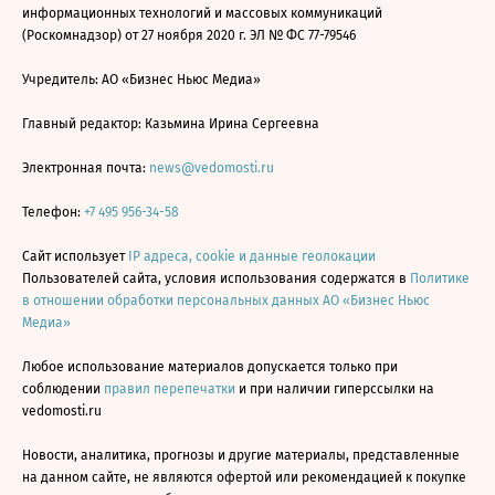
информационных технологий и массовых коммуникаций
(Роскомнадзор) от 27 ноября 2020 г. ЭЛ № ФС 77-79546
Учредитель: АО «Бизнес Ньюс Медиа»
Главный редактор: Казьмина Ирина Сергеевна
Электронная почта:
news@vedomosti.ru
Телефон:
+7 495 956-34-58
Сайт использует
IP адреса, cookie и данные геолокации
Пользователей сайта, условия использования содержатся в
Политике
в отношении обработки персональных данных АО «Бизнес Ньюс
Медиа»
Любое использование материалов допускается только при
соблюдении
правил перепечатки
и при наличии гиперссылки на
vedomosti.ru
Новости, аналитика, прогнозы и другие материалы, представленные
на данном сайте, не являются офертой или рекомендацией к покупке