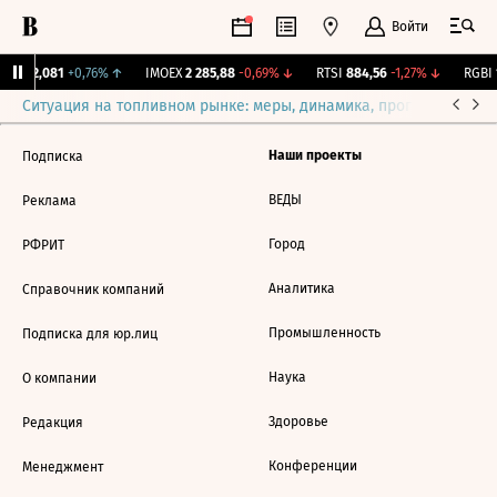
Войти
рж.
12,081
+0,76%
↑
IMOEX
2 285,88
-0,69%
↓
RTSI
884,56
-1,27%
↓
RGBI
1
Ситуация на топливном рынке: меры, динамика, прогнозы
Выб
Наши проекты
Подписка
ВЕДЫ
Реклама
Город
РФРИТ
Аналитика
Справочник компаний
Промышленность
Подписка для юр.лиц
Наука
О компании
Здоровье
Редакция
Конференции
Менеджмент