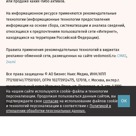
или продаже каких-либо активов.
На информационном ресурсе применяются рекомендательные
технологии (информационные технологии предоставления
информации на основе сбора, систематизации и анализа сведений,
относящихся к предпочтениям пользователей сети «Интернет»,
находящихся на территории Российской Федерации).
Правила применения рекомендательных технологий в виджетах
рекламно-обменной сети, размещенных на сайте vedomosti.ru:
СМИ2
,
24smi
Все права защищены © АО Бизнес Ньюс Медиа, ИНН/КПП
7712108141/771501001, ОГРН 1027739124775, 127018, г. Москва, вн.тер.г.
муниципальный округ Марьина Роща, ул. Полковая, д. 3, стр. 1 1999—
На нашем сайте используются cookie-файлы и технологии
2026
персонализации. Продолжая пользоваться данным сайтом, вы
ОК
подтверждаете свое
согласие
на использование файлов cookie
и технологий персонализации в соответствии с
Политикой в
отношении обработки персональных данных.