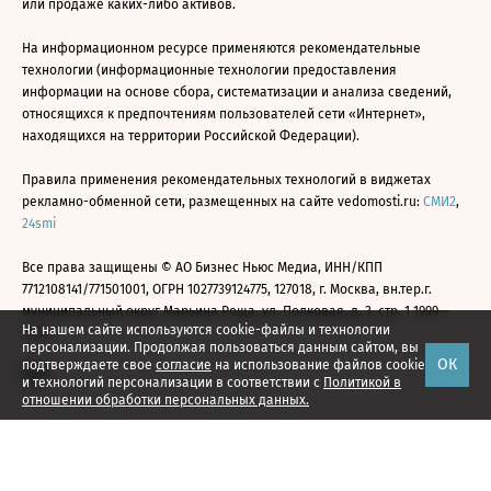
или продаже каких-либо активов.
На информационном ресурсе применяются рекомендательные
технологии (информационные технологии предоставления
информации на основе сбора, систематизации и анализа сведений,
относящихся к предпочтениям пользователей сети «Интернет»,
находящихся на территории Российской Федерации).
Правила применения рекомендательных технологий в виджетах
рекламно-обменной сети, размещенных на сайте vedomosti.ru:
СМИ2
,
24smi
Все права защищены © АО Бизнес Ньюс Медиа, ИНН/КПП
7712108141/771501001, ОГРН 1027739124775, 127018, г. Москва, вн.тер.г.
муниципальный округ Марьина Роща, ул. Полковая, д. 3, стр. 1 1999—
На нашем сайте используются cookie-файлы и технологии
2026
персонализации. Продолжая пользоваться данным сайтом, вы
ОК
подтверждаете свое
согласие
на использование файлов cookie
и технологий персонализации в соответствии с
Политикой в
отношении обработки персональных данных.