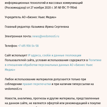
информационных технологий и массовых коммуникаций
(Роскомнадзор) от 27 ноября 2020 г. ЭЛ № ФС 77-79546
Учредитель: АО «Бизнес Ньюс Медиа»
Главный редактор: Казьмина Ирина Сергеевна
Электронная почта:
news@vedomosti.ru
Телефон:
+7 495 956-34-58
Сайт использует
IP адреса, cookie и данные геолокации
Пользователей сайта, условия использования содержатся в
Политике
в отношении обработки персональных данных АО «Бизнес Ньюс
Медиа»
Любое использование материалов допускается только при
соблюдении
правил перепечатки
и при наличии гиперссылки на
vedomosti.ru
Новости, аналитика, прогнозы и другие материалы, представленные
на данном сайте, не являются офертой или рекомендацией к покупке