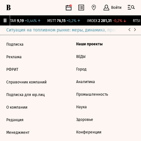
Войти
UTAR
9,19
+0,44%
↑
MSTT
76,15
+0,2%
↑
IMOEX
2 281,31
-0,2%
↓
RTSI
Ситуация на топливном рынке: меры, динамика, прогнозы
Выб
Наши проекты
Подписка
ВЕДЫ
Реклама
Город
РФРИТ
Аналитика
Справочник компаний
Промышленность
Подписка для юр.лиц
Наука
О компании
Здоровье
Редакция
Конференции
Менеджмент