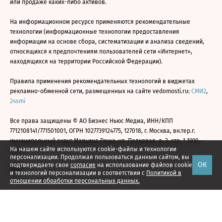
или продаже каких-либо активов.
На информационном ресурсе применяются рекомендательные
технологии (информационные технологии предоставления
информации на основе сбора, систематизации и анализа сведений,
относящихся к предпочтениям пользователей сети «Интернет»,
находящихся на территории Российской Федерации).
Правила применения рекомендательных технологий в виджетах
рекламно-обменной сети, размещенных на сайте vedomosti.ru:
СМИ2
,
24smi
Все права защищены © АО Бизнес Ньюс Медиа, ИНН/КПП
7712108141/771501001, ОГРН 1027739124775, 127018, г. Москва, вн.тер.г.
муниципальный округ Марьина Роща, ул. Полковая, д. 3, стр. 1 1999—
На нашем сайте используются cookie-файлы и технологии
2026
персонализации. Продолжая пользоваться данным сайтом, вы
ОК
подтверждаете свое
согласие
на использование файлов cookie
и технологий персонализации в соответствии с
Политикой в
отношении обработки персональных данных.