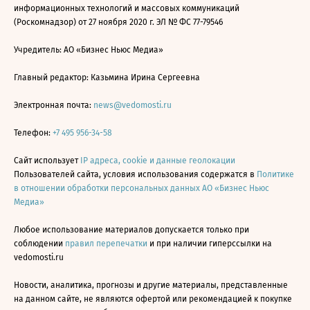
информационных технологий и массовых коммуникаций
(Роскомнадзор) от 27 ноября 2020 г. ЭЛ № ФС 77-79546
Учредитель: АО «Бизнес Ньюс Медиа»
Главный редактор: Казьмина Ирина Сергеевна
Электронная почта:
news@vedomosti.ru
Телефон:
+7 495 956-34-58
Сайт использует
IP адреса, cookie и данные геолокации
Пользователей сайта, условия использования содержатся в
Политике
в отношении обработки персональных данных АО «Бизнес Ньюс
Медиа»
Любое использование материалов допускается только при
соблюдении
правил перепечатки
и при наличии гиперссылки на
vedomosti.ru
Новости, аналитика, прогнозы и другие материалы, представленные
на данном сайте, не являются офертой или рекомендацией к покупке