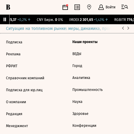
Войти
GBI
115,37
+0,2%
↑
CNY Бирж.
0
0%
IMOEX
2 301,65
+1,43%
↑
RGBITR
776,5
Ситуация на топливном рынке: меры, динамика, прогнозы
Выб
Наши проекты
Подписка
ВЕДЫ
Реклама
Город
РФРИТ
Аналитика
Справочник компаний
Промышленность
Подписка для юр.лиц
Наука
О компании
Здоровье
Редакция
Конференции
Менеджмент