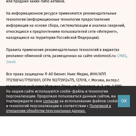
или продаже каких-либо активов.
На информационном ресурсе применяются рекомендательные
технологии (информационные технологии предоставления
информации на основе сбора, систематизации и анализа сведений,
относящихся к предпочтениям пользователей сети «Интернет»,
находящихся на территории Российской Федерации).
Правила применения рекомендательных технологий в виджетах
рекламно-обменной сети, размещенных на сайте vedomosti.ru:
СМИ2
,
24smi
Все права защищены © АО Бизнес Ньюс Медиа, ИНН/КПП
7712108141/771501001, ОГРН 1027739124775, 127018, г. Москва, вн.тер.г.
муниципальный округ Марьина Роща, ул. Полковая, д. 3, стр. 1 1999—
На нашем сайте используются cookie-файлы и технологии
2026
персонализации. Продолжая пользоваться данным сайтом, вы
ОК
подтверждаете свое
согласие
на использование файлов cookie
и технологий персонализации в соответствии с
Политикой в
отношении обработки персональных данных.