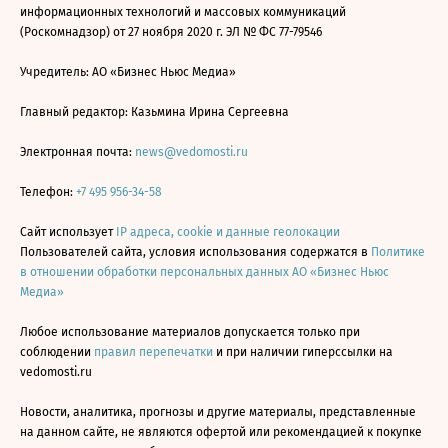
информационных технологий и массовых коммуникаций
(Роскомнадзор) от 27 ноября 2020 г. ЭЛ № ФС 77-79546
Учредитель: АО «Бизнес Ньюс Медиа»
Главный редактор: Казьмина Ирина Сергеевна
Электронная почта:
news@vedomosti.ru
Телефон:
+7 495 956-34-58
Сайт использует
IP адреса, cookie и данные геолокации
Пользователей сайта, условия использования содержатся в
Политике
в отношении обработки персональных данных АО «Бизнес Ньюс
Медиа»
Любое использование материалов допускается только при
соблюдении
правил перепечатки
и при наличии гиперссылки на
vedomosti.ru
Новости, аналитика, прогнозы и другие материалы, представленные
на данном сайте, не являются офертой или рекомендацией к покупке