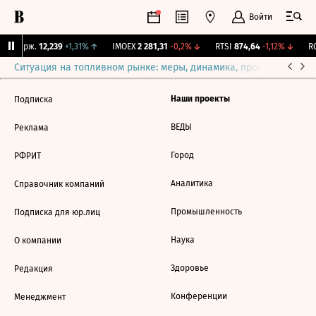
Войти
NY Бирж.
12,239
+1,31%
↑
IMOEX
2 281,31
-0,2%
↓
RTSI
874,64
-1,12%
↓
RG
Ситуация на топливном рынке: меры, динамика, прогнозы
Выб
Наши проекты
Подписка
ВЕДЫ
Реклама
Город
РФРИТ
Аналитика
Справочник компаний
Промышленность
Подписка для юр.лиц
Наука
О компании
Здоровье
Редакция
Конференции
Менеджмент