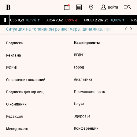
Войти
↑
RGSS
0,21
+0,19%
↑
ARSA
7,42
-1,59%
↓
IMOEX
2 287,25
+0,06%
↑
RTSI
Ситуация на топливном рынке: меры, динамика, прогнозы
Выб
Наши проекты
Подписка
ВЕДЫ
Реклама
Город
РФРИТ
Аналитика
Справочник компаний
Промышленность
Подписка для юр.лиц
Наука
О компании
Здоровье
Редакция
Конференции
Менеджмент