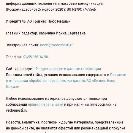
информационных технологий и массовых коммуникаций
(Роскомнадзор) от 27 ноября 2020 г. ЭЛ № ФС 77-79546
Учредитель: АО «Бизнес Ньюс Медиа»
Главный редактор: Казьмина Ирина Сергеевна
Электронная почта:
news@vedomosti.ru
Телефон:
+7 495 956-34-58
Сайт использует
IP адреса, cookie и данные геолокации
Пользователей сайта, условия использования содержатся в
Политике
в отношении обработки персональных данных АО «Бизнес Ньюс
Медиа»
Любое использование материалов допускается только при
соблюдении
правил перепечатки
и при наличии гиперссылки на
vedomosti.ru
Новости, аналитика, прогнозы и другие материалы, представленные
на данном сайте, не являются офертой или рекомендацией к покупке