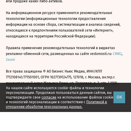
или продаже каких-либо активов.
На информационном ресурсе применяются рекомендательные
технологии (информационные технологии предоставления
информации на основе сбора, систематизации и анализа сведений,
относящихся к предпочтениям пользователей сети «Интернет»,
находящихся на территории Российской Федерации).
Правила применения рекомендательных технологий в виджетах
рекламно-обменной сети, размещенных на сайте vedomosti.ru:
СМИ2
,
24smi
Все права защищены © АО Бизнес Ньюс Медиа, ИНН/КПП
7712108141/771501001, ОГРН 1027739124775, 127018, г. Москва, вн.тер.г.
муниципальный округ Марьина Роща, ул. Полковая, д. 3, стр. 1 1999—
На нашем сайте используются cookie-файлы и технологии
2026
персонализации. Продолжая пользоваться данным сайтом, вы
ОК
подтверждаете свое
согласие
на использование файлов cookie
и технологий персонализации в соответствии с
Политикой в
отношении обработки персональных данных.