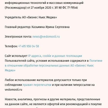
информационных технологий и массовых коммуникаций
(Роскомнадзор) от 27 ноября 2020 г. ЭЛ № ФС 77-79546
Учредитель: АО «Бизнес Ньюс Медиа»
Главный редактор: Казьмина Ирина Сергеевна
Электронная почта:
news@vedomosti.ru
Телефон:
+7 495 956-34-58
Сайт использует
IP адреса, cookie и данные геолокации
Пользователей сайта, условия использования содержатся в
Политике
в отношении обработки персональных данных АО «Бизнес Ньюс
Медиа»
Любое использование материалов допускается только при
соблюдении
правил перепечатки
и при наличии гиперссылки на
vedomosti.ru
Новости, аналитика, прогнозы и другие материалы, представленные
на данном сайте, не являются офертой или рекомендацией к покупке