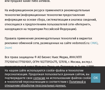
или продаже каких-либо активов.
На информационном ресурсе применяются рекомендательные
технологии (информационные технологии предоставления
информации на основе сбора, систематизации и анализа сведений,
относящихся к предпочтениям пользователей сети «Интернет»,
находящихся на территории Российской Федерации).
Правила применения рекомендательных технологий в виджетах
рекламно-обменной сети, размещенных на сайте vedomosti.ru:
СМИ2
,
24smi
Все права защищены © АО Бизнес Ньюс Медиа, ИНН/КПП
7712108141/771501001, ОГРН 1027739124775, 127018, г. Москва, вн.тер.г.
муниципальный округ Марьина Роща, ул. Полковая, д. 3, стр. 1 1999—
На нашем сайте используются cookie-файлы и технологии
2026
персонализации. Продолжая пользоваться данным сайтом, вы
ОК
подтверждаете свое
согласие
на использование файлов cookie
и технологий персонализации в соответствии с
Политикой в
отношении обработки персональных данных.