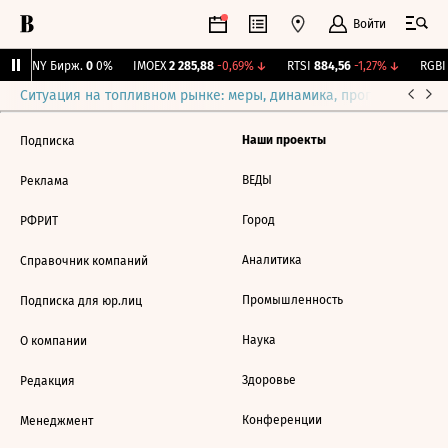
Войти
CNY Бирж.
0
0%
IMOEX
2 285,88
-0,69%
↓
RTSI
884,56
-1,27%
↓
RGBI
Ситуация на топливном рынке: меры, динамика, прогнозы
Выб
Наши проекты
Подписка
ВЕДЫ
Реклама
Город
РФРИТ
Аналитика
Справочник компаний
Промышленность
Подписка для юр.лиц
Наука
О компании
Здоровье
Редакция
Конференции
Менеджмент