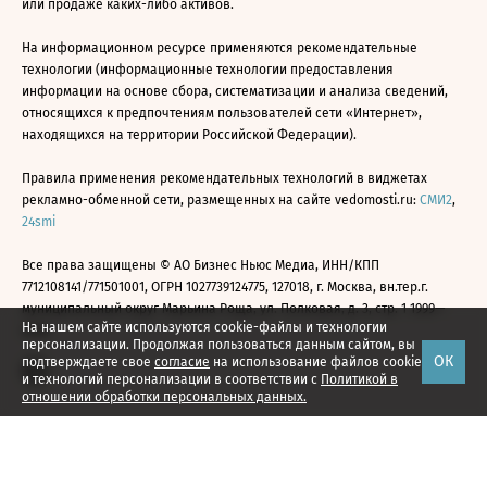
или продаже каких-либо активов.
На информационном ресурсе применяются рекомендательные
технологии (информационные технологии предоставления
информации на основе сбора, систематизации и анализа сведений,
относящихся к предпочтениям пользователей сети «Интернет»,
находящихся на территории Российской Федерации).
Правила применения рекомендательных технологий в виджетах
рекламно-обменной сети, размещенных на сайте vedomosti.ru:
СМИ2
,
24smi
Все права защищены © АО Бизнес Ньюс Медиа, ИНН/КПП
7712108141/771501001, ОГРН 1027739124775, 127018, г. Москва, вн.тер.г.
муниципальный округ Марьина Роща, ул. Полковая, д. 3, стр. 1 1999—
На нашем сайте используются cookie-файлы и технологии
2026
персонализации. Продолжая пользоваться данным сайтом, вы
ОК
подтверждаете свое
согласие
на использование файлов cookie
и технологий персонализации в соответствии с
Политикой в
отношении обработки персональных данных.