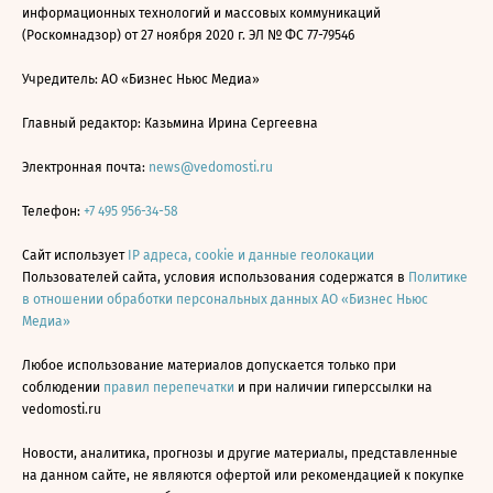
информационных технологий и массовых коммуникаций
(Роскомнадзор) от 27 ноября 2020 г. ЭЛ № ФС 77-79546
Учредитель: АО «Бизнес Ньюс Медиа»
Главный редактор: Казьмина Ирина Сергеевна
Электронная почта:
news@vedomosti.ru
Телефон:
+7 495 956-34-58
Сайт использует
IP адреса, cookie и данные геолокации
Пользователей сайта, условия использования содержатся в
Политике
в отношении обработки персональных данных АО «Бизнес Ньюс
Медиа»
Любое использование материалов допускается только при
соблюдении
правил перепечатки
и при наличии гиперссылки на
vedomosti.ru
Новости, аналитика, прогнозы и другие материалы, представленные
на данном сайте, не являются офертой или рекомендацией к покупке