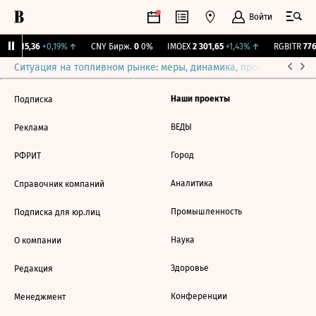
Войти
GBI
115,36
+0,19%
↑
CNY Бирж.
0
0%
IMOEX
2 301,65
+1,43%
↑
RGBITR
776,
Ситуация на топливном рынке: меры, динамика, прогнозы
Выб
Наши проекты
Подписка
ВЕДЫ
Реклама
Город
РФРИТ
Аналитика
Справочник компаний
Промышленность
Подписка для юр.лиц
Наука
О компании
Здоровье
Редакция
Конференции
Менеджмент