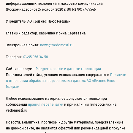
информационных технологий и массовых коммуникаций
(Роскомнадзор) от 27 ноября 2020 г. ЭЛ № ФС 77-79546
Учредитель: АО «Бизнес Ньюс Медиа»
Главный редактор: Казьмина Ирина Сергеевна
Электронная почта:
news@vedomosti.ru
Телефон:
+7 495 956-34-58
Сайт использует
IP адреса, cookie и данные геолокации
Пользователей сайта, условия использования содержатся в
Политике
в отношении обработки персональных данных АО «Бизнес Ньюс
Медиа»
Любое использование материалов допускается только при
соблюдении
правил перепечатки
и при наличии гиперссылки на
vedomosti.ru
Новости, аналитика, прогнозы и другие материалы, представленные
на данном сайте, не являются офертой или рекомендацией к покупке