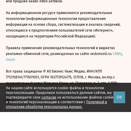
или продаже каких-либо активов.
На информационном ресурсе применяются рекомендательные
технологии (информационные технологии предоставления
информации на основе сбора, систематизации и анализа сведений,
относящихся к предпочтениям пользователей сети «Интернет»,
находящихся на территории Российской Федерации).
Правила применения рекомендательных технологий в виджетах
рекламно-обменной сети, размещенных на сайте vedomosti.ru:
СМИ2
,
24smi
Все права защищены © АО Бизнес Ньюс Медиа, ИНН/КПП
7712108141/771501001, ОГРН 1027739124775, 127018, г. Москва, вн.тер.г.
муниципальный округ Марьина Роща, ул. Полковая, д. 3, стр. 1 1999—
На нашем сайте используются cookie-файлы и технологии
2026
персонализации. Продолжая пользоваться данным сайтом, вы
ОК
подтверждаете свое
согласие
на использование файлов cookie
и технологий персонализации в соответствии с
Политикой в
отношении обработки персональных данных.