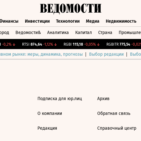
Финансы
Инвестиции
Технологии
Медиа
Недвижимость
ород
Ведомости&
Аналитика
Капитал
Страна
Промышле
а
Финансы
Инвестиции
Технологии
Медиа
Недвижимос
-0,2%
↓
RTSI
874,64
-1,12%
↓
RGBI
115,18
-0,05%
↓
RGBITR
775,54
-0,02%
ивном рынке: меры, динамика, прогнозы
Выбор редакции
Выбо
Подписка для юр.лиц
Архив
О компании
Обратная связь
Редакция
Справочный центр