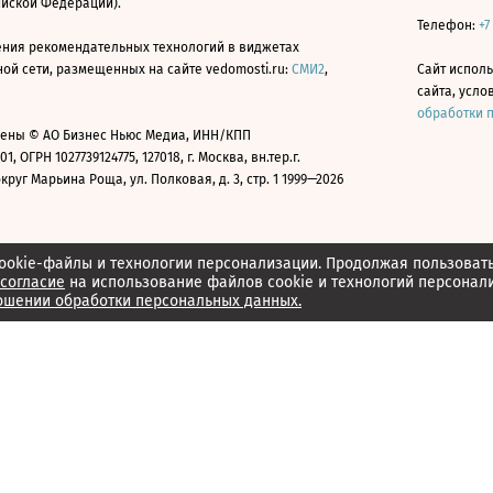
ийской Федерации).
Телефон:
+7
ния рекомендательных технологий в виджетах
й сети, размещенных на сайте vedomosti.ru:
СМИ2
,
Сайт испол
сайта, усл
обработки 
ены © АО Бизнес Ньюс Медиа, ИНН/КПП
01, ОГРН 1027739124775, 127018, г. Москва, вн.тер.г.
уг Марьина Роща, ул. Полковая, д. 3, стр. 1 1999—2026
ookie-файлы и технологии персонализации. Продолжая пользоват
согласие
на использование файлов cookie и технологий персонал
ошении обработки персональных данных.