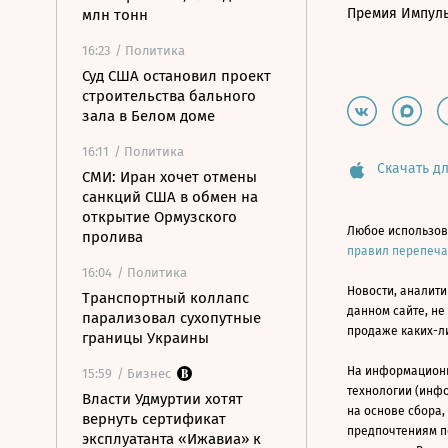
Премия Импул
млн тонн
16:23
/ Политика
Суд США остановил проект
строительства бального
зала в Белом доме
16:11
/ Политика
Скачать дл
СМИ: Иран хочет отмены
санкций США в обмен на
открытие Ормузского
Любое использов
пролива
правил перепеч
16:04
/ Политика
Новости, аналити
Транспортный коллапс
данном сайте, не
парализовал сухопутные
продаже каких-л
границы Украины
На информацион
15:59
/ Бизнес
технологии (инф
Власти Удмуртии хотят
на основе сбора,
вернуть сертификат
предпочтениям п
эксплуатанта «Ижавиа» к