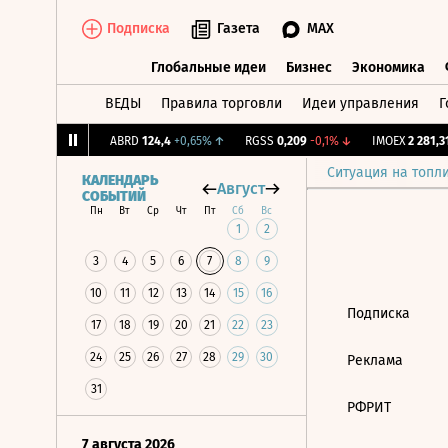
Подписка
Газета
MAX
Глобальные идеи
Бизнес
Экономика
ВЕДЫ
Правила торговли
Идеи управления
Г
Глобальные идеи
Бизнес
Экономик
12,239
+1,31%
↑
ABRD
124,4
+0,65%
↑
RGSS
0,209
-0,1%
↓
IMOEX
2 281,31
Ситуация на топл
КАЛЕНДАРЬ
Август
СОБЫТИЙ
Пн
Вт
Ср
Чт
Пт
Сб
Вс
1
2
3
4
5
6
7
8
9
10
11
12
13
14
15
16
Подписка
17
18
19
20
21
22
23
24
25
26
27
28
29
30
Реклама
31
РФРИТ
7 августа 2026