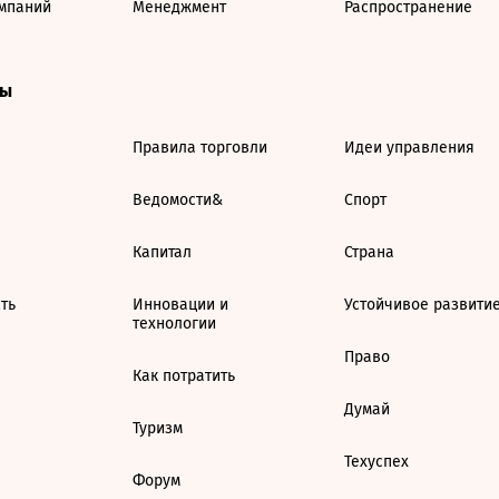
мпаний
Менеджмент
Распространение
ты
Правила торговли
Идеи управления
Ведомости&
Спорт
Капитал
Страна
ть
Инновации и
Устойчивое развити
технологии
Право
Как потратить
Думай
Туризм
Техуспех
Форум