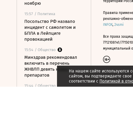
территории Росс
ноябрю
Правила примене
15:57
/ Политика
рекламно-обменно
Посольство РФ назвало
INFOX
,
24smi
инцидент с самолетом и
БПЛА в Лейпциге
Все права защищ
провокацией
7712108141/7715010
муниципальный окр
15:54
/ Общество
Минздрав рекомендовал
включить в перечень
ЖНВЛП девять новых
На нашем сайте используются c
препаратов
сайтом, вы подтверждаете свое
соответствии с
Политикой в отн
15:44
/ Общество
Стала известна причина
возможной депортации
семьи «Веселого
молочника» Уолкера
15:36
/ Стиль жизни
ISU допустил Валиеву и