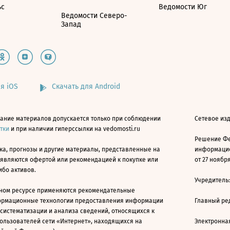
ьс
Ведомости Юг
Ведомости Северо-
Запад
я iOS
Скачать для Android
ание материалов допускается только при соблюдении
Сетевое изд
атки
и при наличии гиперссылки на vedomosti.ru
Решение Фе
ка, прогнозы и другие материалы, представленные на
информацио
 являются офертой или рекомендацией к покупке или
от 27 ноября
ибо активов.
Учредитель
ном ресурсе применяются рекомендательные
ормационные технологии предоставления информации
Главный ре
 систематизации и анализа сведений, относящихся к
ользователей сети «Интернет», находящихся на
Электронна