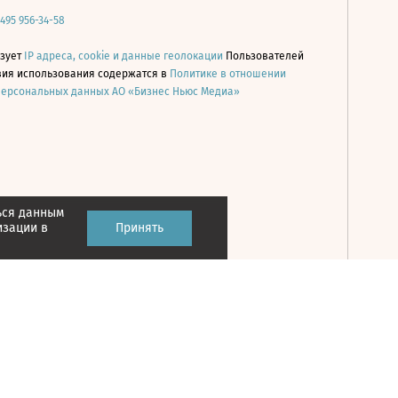
 495 956-34-58
ьзует
IP адреса, cookie и данные геолокации
Пользователей
овия использования содержатся в
Политике в отношении
персональных данных АО «Бизнес Ньюс Медиа»
ься данным
Принять
изации в