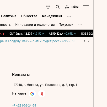
Войти
Политика
Общество
Менеджмент
нность
Инновации и технологии
Техуспех
ть
Политика
Общество
Менеджмент
↓
CNY Бирж.
12,239
+1,31%
↑
ABRD
124,4
+0,65%
↑
RGSS
0,209
-0,1%
↓
ры в Госдуму: каким был и будет российский парламент
Война н
Контакты
127018, г. Москва, ул. Полковая, д. 3, стр. 1
На карте
+7 495 956-34-58