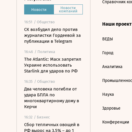
Справочник ко
Новости
Новости
компаний
16:51
/ Общество
Наши проек
СК возбудил дело против
журналистки Гордеевой за
ВЕДЫ
публикации в Telegram
16:46
/ Политика
Город
The Atlantic: Маск запретил
Украине использовать
Аналитика
Starlink для ударов по РФ
Промышленнос
16:35
/ Общество
Два человека погибли от
Наука
удара БПЛА по
многоквартирному дому в
Керчи
Здоровье
16:32
/ Бизнес
Конференции
Сбор тепличных овощей в
РФ вырос на 3,5% – до 1